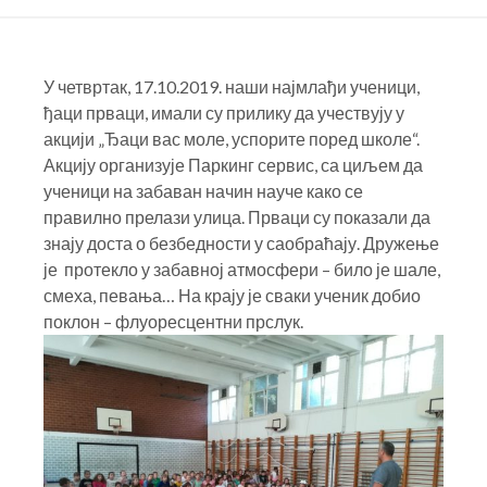
У четвртак, 17.10.2019. наши најмлађи ученици,
ђаци прваци
, имали су прилику да учествују у
акцији „Ђаци вас моле, успорите поред школе“.
Акцију организује Паркинг сервис, са циљем да
ученици на забаван начин науче како се
правилно прелази улица. Прваци су показали да
знају доста о безбедности у саобраћају. Дружење
је протекло у забавној атмосфери – било је шале,
смеха, певања… На крају је сваки ученик добио
поклон – флуоресцентни прслук.