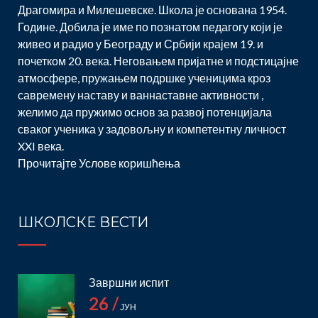
Драгомира и Милешевске. Школа је основана 1954.
Године. Добила је име по познатом педагогу који је
живео и радио у Београду и Србији крајем 19. и
почетком 20. века. Неговањем пријатне и подстицајне
атмосфере, пружањем подршке ученицима кроз
савремену наставу и ваннаставне активности ,
желимо да пружимо основ за развој потенцијала
сваког ученика у задовољну и компетентну личност
XXI века.
Прочитајте
Услове коришћења
ШКОЛСКЕ ВЕСТИ
Завршни испит
26 /
ЈУН