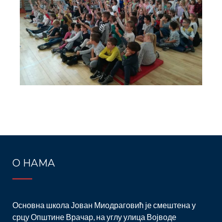
Post
navigation
О НАМА
Основна школа Јован Миодраговић је смештена у
срцу Општине Врачар, на углу улица Војводе