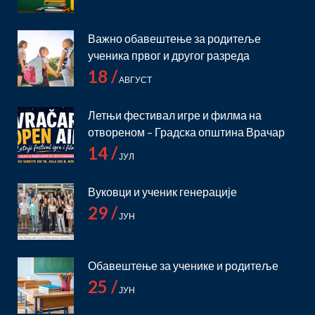
Важно обавештење за родитеље
ученика првог и другог разреда
18 /
АВГУСТ
Летњи фестивал игре и филма на
отвореном – Градска општина Врачар
14 /
ЈУЛ
Вуковци и ученик генерације
29 /
ЈУН
Обавештење за ученике и родитеље
25 /
ЈУН