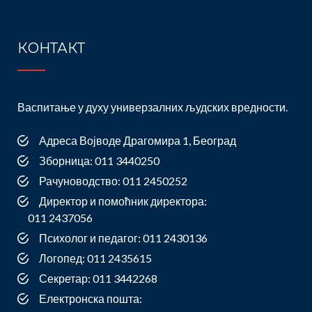
КОНТАКТ
Васпитање у духу универзалних људских вредности.
Адреса Војводе Драгомира 1, Београд
Зборница: 011 3440250
Рачуноводство: 011 2450252
Директор и помоћник директора:
011 2437056
Психолог и педагог: 011 2430136
Логопед: 011 2435615
Секретар: 011 3442268
Електронска пошта: