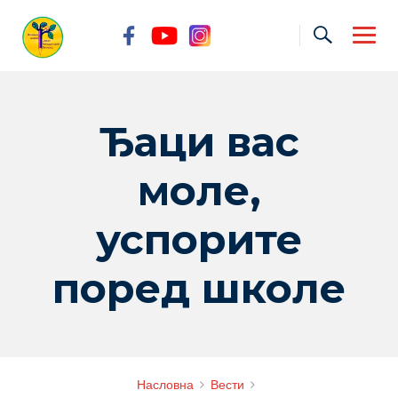
Skip
to
content
Ђаци вас
моле,
успорите
поред школе
Насловна
Вести