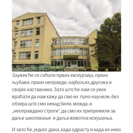
Заувек ће се сећати првих екскурзија, првих
љубави, првих неправди, најбољих другова и
својих наставника. Зато што ће нам се увек
враћати да нам кажу да смо их пуно научили, без
обзира што смо некад били, можда, и
,,неоправдано строги”, да смо их припремили за
даље школовање и даља животна искушења.
И зато ће, једног дана, када одрасту и када их неко