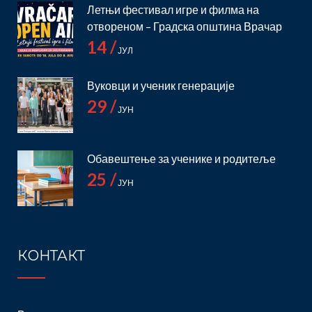
Летњи фестивал игре и филма на
отвореном – Градска општина Врачар
14 /
ЈУЛ
Вуковци и ученик генерације
29 /
ЈУН
Обавештење за ученике и родитеље
25 /
ЈУН
КОНТАКТ