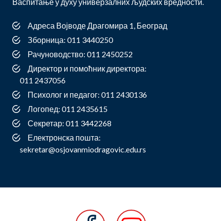
Васпитање у духу универзалних људских вредности.
Адреса Војводе Драгомира 1, Београд
Зборница: 011 3440250
Рачуноводство: 011 2450252
Директор и помоћник директора:
011 2437056
Психолог и педагог: 011 2430136
Логопед: 011 2435615
Секретар: 011 3442268
Електронска пошта:
sekretar@osjovanmiodragovic.edu.rs