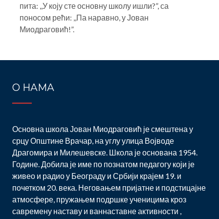
пита: ,,У коју сте основну школу ишли?”, са
поносом рећи: ,,Па наравно, у Јован
Миодраговић!”.
О НАМА
Основна школа Јован Миодраговић је смештена у
срцу Општине Врачар, на углу улица Војводе
Драгомира и Милешевске. Школа је основана 1954.
Године. Добила је име по познатом педагогу који је
живео и радио у Београду и Србији крајем 19. и
почетком 20. века. Неговањем пријатне и подстицајне
атмосфере, пружањем подршке ученицима кроз
савремену наставу и ваннаставне активности ,