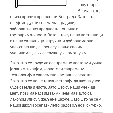
срцу старог
Врачара, који
прича приче о прошлости Београда. Зато што
негујемо дух тих времена, традиције,
заборављених вредности, топлине и
гостопримљивости. Зато што су наши наставници
и наши сарадници стручни и добронамерни,
увек спремни да пренесу знање својим
ученицима, да их саслушају и помогну им.
Зато што се труде да осавремене наставу и учине
је занимљивијом, користећи савремену
технологију и савремена наставна средства .
Зато што се наше теткице старају да школа увек
буде светла и чиста. Зато што су наши ученици
међу првима насвим такмичењима и што са
лакоћом уписују жељене школе. Зато што ће се у
нашој школи осећати лепо, задовољно и сигурно.