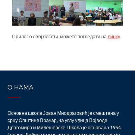
Прилог о овој посети. можете погледати на
линку
.
Post
navigation
О НАМА
Основна школа Јован Миодраговић је смештена у
срцу Општине Врачар, на углу улица Војводе
Драгомира и Милешевске. Школа је основана 1954.
Године. Добила је име по познатом педагогу који је