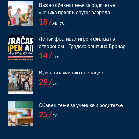
Важно обавештење за родитеље
ученика првог и другог разреда
18 /
АВГУСТ
Летњи фестивал игре и филма на
отвореном – Градска општина Врачар
14 /
ЈУЛ
Вуковци и ученик генерације
29 /
ЈУН
Обавештење за ученике и родитеље
25 /
ЈУН