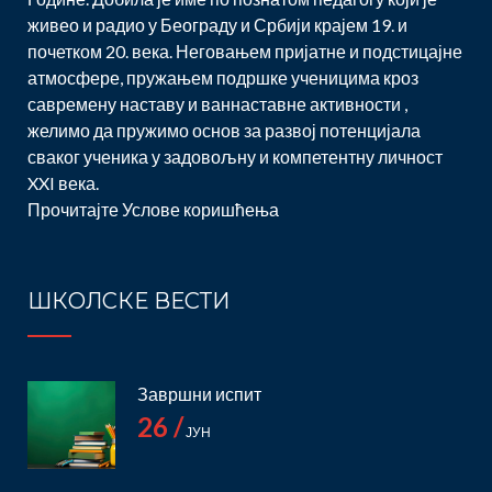
живео и радио у Београду и Србији крајем 19. и
почетком 20. века. Неговањем пријатне и подстицајне
атмосфере, пружањем подршке ученицима кроз
савремену наставу и ваннаставне активности ,
желимо да пружимо основ за развој потенцијала
сваког ученика у задовољну и компетентну личност
XXI века.
Прочитајте
Услове коришћења
ШКОЛСКЕ ВЕСТИ
Завршни испит
26 /
ЈУН