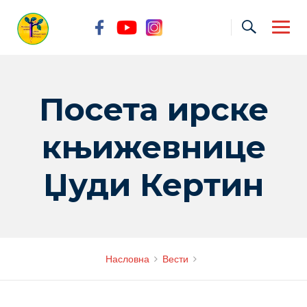
Skip
to
content
Посета ирске
књижевнице
Џуди Кертин
Насловна
Вести