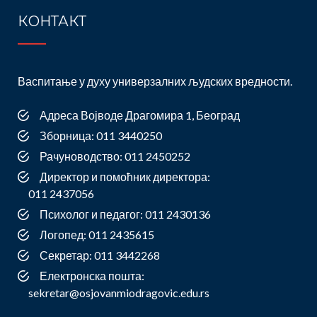
КОНТАКТ
Васпитање у духу универзалних људских вредности.
Адреса Војводе Драгомира 1, Београд
Зборница: 011 3440250
Рачуноводство: 011 2450252
Директор и помоћник директора:
011 2437056
Психолог и педагог: 011 2430136
Логопед: 011 2435615
Секретар: 011 3442268
Електронска пошта:
sekretar@osjovanmiodragovic.edu.rs