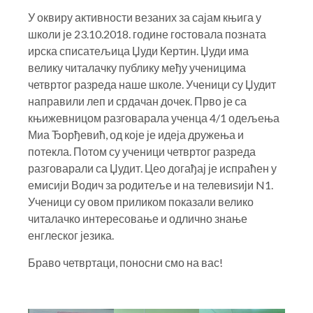
У оквиру активности везаних за сајам књига у
школи је 23.10.2018. године гостовала позната
ирска списатељица Џуди Кертин. Џуди има
велику читалачку публику међу ученицима
четвртог разреда наше школе. Ученици су Џудит
направили леп и срдачан дочек. Прво је са
књижевницом разговарала ученца 4/1 одељења
Миа Ђорђевић, од које је идеја дружења и
потекла. Потом су ученици четвртог разреда
разговарали са Џудит. Цео догађај је испраћен у
емисији Водич за родитеље и на телевиѕији N1.
Ученици су овом приликом показали велико
читалачко интересовање и одлично знање
енглеског језика.
Браво четвртаци, поносни смо на вас!