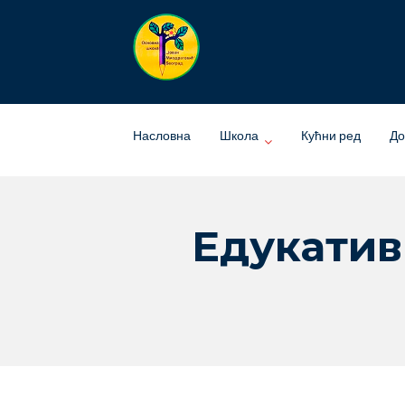
Skip
to
content
Насловна
Школа
Кућни ред
До
Eдукатив