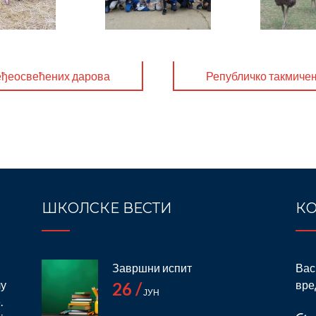
еђеосвећених дарова
Републичко такмичењ
ШКОЛСКЕ ВЕСТИ
КО
Завршни испит
Вас
лу
вре
26 /
ЈУН
.