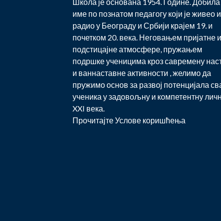
Школа је основана 1954. Године. Добила 
име по познатом педагогу који је живео и
радио у Београду и Србији крајем 19. и
почетком 20. века. Неговањем пријатне 
подстицајне атмосфере, пружањем
подршке ученицима кроз савремену нас
и ваннаставне активности , желимо да
пружимо основ за развој потенцијала св
ученика у задовољну и компетентну лич
XXI века.
Прочитајте
Услове коришћења