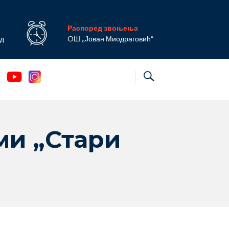
Распоред звоњења
ад
OШ ,,Јован Миодраговић“
ми „Стари