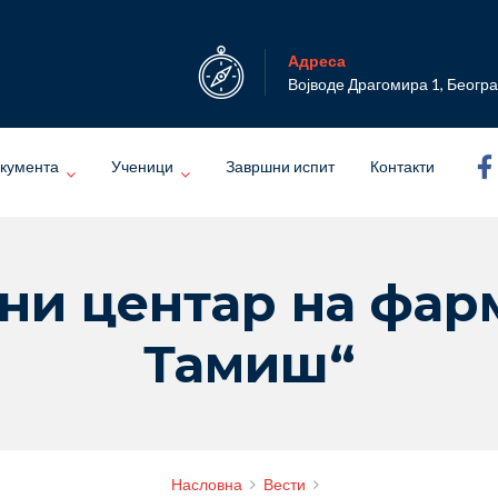
Адреса
Војводе Драгомира 1, Беогр
кумента
Ученици
Завршни испит
Контакти
ни центар на фар
Тамиш“
Насловна
Вести