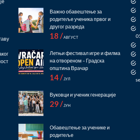
је
Важно обавештење за
родитеље ученика првог и
и
другог разреда
18 /
0
АВГУСТ
таву
Летњи фестивал игре и филма
аког
на отвореном – Градска
ност
општина Врачар
14 /
ЈУЛ
s
Вуковци и ученик генерације
29 /
ЈУН
Обавештење за ученике и
родитеље