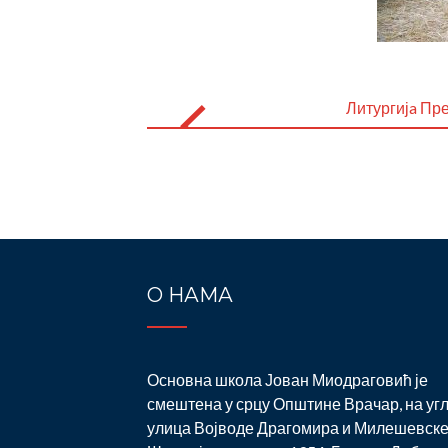
Post
navigation
Литургијa Пр
О НАМА
Основна школа Јован Миодраговић је
смештена у срцу Општине Врачар, на уг
улица Војводе Драгомира и Милешевске