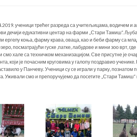
.4.2019. ученици трећег разреда са учитељицама, водичем и 
рви дечији едукативни центар на фарми „Стари Тамиш“. Љуб
ли ергелу коња, фарму крава, оваца, као и беби фарму са мл
еро, посматрајући гуске ,патке, лабудове и мини зоо врт, где 
 смо хале са техничком механизацијом. Све присутне је оча
нта, који је почасним круговима у галопу поздравио ученике
ставило у Панчеву. Ученици су се играли у парку, познатом 
. Уживали смо и препоручујемо да посетите „Стари Тамиш“