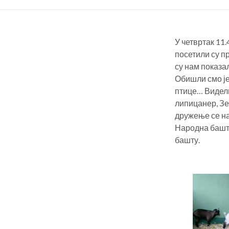
У четвртак 11
посетили су п
су нам показа
Обишли смо јез
птице… Видели
липицанер, Зе
дружење се на
Народна башта
башту.