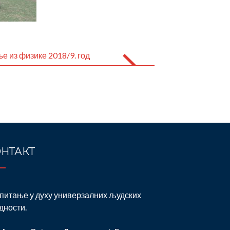
е из физике 2018/9. год
НТАКТ
питање у духу универзалних људских
дности.