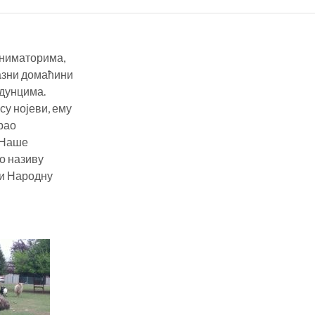
аниматорима,
азни домаћини
адунцима.
су нојеви, ему
рао
. Наше
по називу
 и Народну