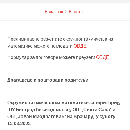
Насловна
Вести
Прелиминарне резултате окружног такмичења из
математике можете погледати
ОВДЕ
.
Формулар за приговоре можете преузети
ОВДЕ
Драга децо и поштовани родитељи,
Окружно такмичење из математике за територију
ШУ Београд ће се одржати у ОШ „Свети Сава“ и
ОШ „Јован Миодраговић“ на Врачару, у суботу
12.03.2022.