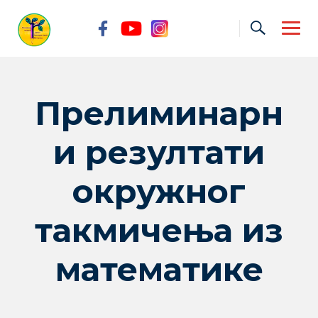
Skip
to
content
Прелиминарн
и резултати
окружног
такмичења из
математике