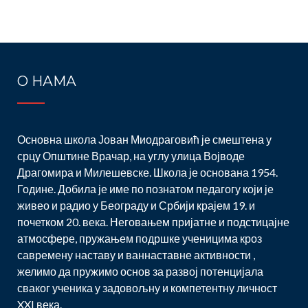
О НАМА
Основна школа Јован Миодраговић је смештена у
срцу Општине Врачар, на углу улица Војводе
Драгомира и Милешевске. Школа је основана 1954.
Године. Добила је име по познатом педагогу који је
живео и радио у Београду и Србији крајем 19. и
почетком 20. века. Неговањем пријатне и подстицајне
атмосфере, пружањем подршке ученицима кроз
савремену наставу и ваннаставне активности ,
желимо да пружимо основ за развој потенцијала
сваког ученика у задовољну и компетентну личност
XXI века.