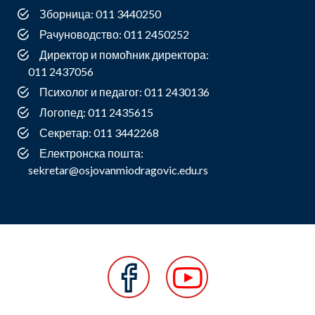
Зборница: 011 3440250
Рачуноводство: 011 2450252
Директор и помоћник директора:
011 2437056
Психолог и педагог: 011 2430136
Логопед: 011 2435615
Секретар: 011 3442268
Електронска пошта:
sekretar@osjovanmiodragovic.edu.rs