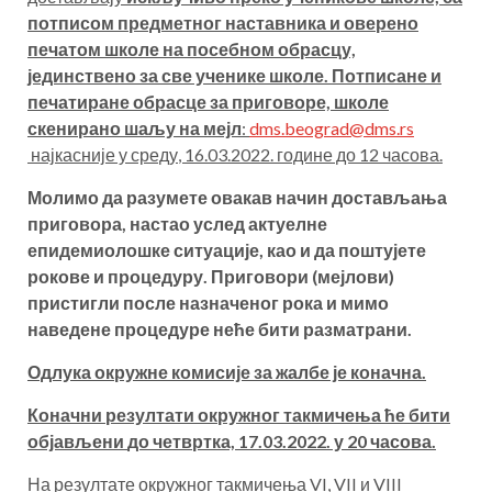
потписом предметног наставника и оверено
печатом школе на посебном обрасцу,
јединствено за све ученике школе. Потписане и
печатиране обрасце за приговоре, школе
скенирано шаљу на мејл
:
dms.beograd@dms.rs
најкасније у
среду
, 16.03.2022
.
године до 1
2
часова.
Молимо да разумете овакав начин достављања
приговора, настао услед актуелне
епидемиолошке ситуације, као и да поштујете
рокове и процедуру.
Приговори (мејлови)
пристигли после назначеног рока и мимо
наведене процедуре неће бити разматрани.
Одлука окружне комисије за жалбе је коначна.
Коначни резултати окружног такмичења ће бити
објављени
до четвртка,
17.
03.2022. у
20
часова.
На резултате окружног такмичења VI, VII и VIII