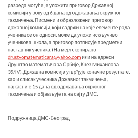
разреда могуће је уложити приговор Државној
комисији у року од 6 дана од одржавања окружног
такмичења. Писмени и образложени приговор
државној комисији, који садржи на које елементе рада
ученика се он односи, може да уложи искључиво
ученикова школа, а приговор потписује предметни
наставник ученика. (На мејл скенирано
drustvomatematicara@yahoo.com
или на адреси
Друштво математичара Србије, Кнез Mихаилова
35/IV). Државна комисија утврђује коначне резултате,
као и списак учесника Државног такмичења,
најкасније 15 дана од одржавања окружног
такмичења и објављује га на сајту ДМС.
Подружница ДМС-Београд
Post
navigation