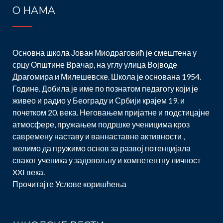
О НАМА
Основна школа Јован Миодраговић је смештена у
срцу Општине Врачар, на углу улица Војводе
Драгомира и Милешевске. Школа је основана 1954.
Године. Добила је име по познатом педагогу који је
живео и радио у Београду и Србији крајем 19. и
почетком 20. века. Неговањем пријатне и подстицајне
атмосфере, пружањем подршке ученицима кроз
савремену наставу и ваннаставне активности ,
желимо да пружимо основ за развој потенцијала
сваког ученика у задовољну и компетентну личност
XXI века.
Прочитајте
Услове коришћења