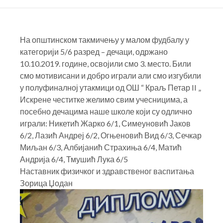
На општинском такмичењу у малом фудбалу у
категорији 5/6 разред – дечаци
, одржано
10.10.2019. године, освојили смо 3. место. Били
смо мотивисани и добро играли али смо изгубили
у полуфиналној утакмици од ОШ “ Краљ Петар II „
Искрене честитке желимо свим учесницима, а
посебно дечацима наше школе који су одлично
играли: Никетић Жарко 6/1, Симеуновић Јаков
6/2, Лазић Андреј 6/2, Огњеновић Вид 6/3, Сечкар
Миљан 6/3, Албијанић Страхиња 6/4, Матић
Андрија 6/4, Тмушић Лука 6/5
Наставник физичког и здравственог васпитања
Зорица Џодан