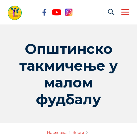
Skip
to
content
Општинско
такмичење у
малом
фудбалу
Насловна
Вести