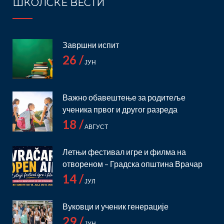
ШКОЛСКЕ ВЕСТИ
Завршни испит
26 /
ЈУН
Важно обавештење за родитеље
ученика првог и другог разреда
18 /
АВГУСТ
Летњи фестивал игре и филма на
отвореном – Градска општина Врачар
14 /
ЈУЛ
Вуковци и ученик генерације
29 /
ЈУН