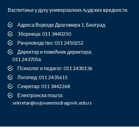
Васпитање у духу универзалних људских вредности.
Адреса Војводе Драгомира 1, Београд
Зборница: 011 3440250
Рачуноводство: 011 2450252
Директор и помоћник директора:
011 2437056
Психолог и педагог: 011 2430136
Логопед: 011 2435615
Секретар: 011 3442268
Електронска пошта:
sekretar@osjovanmiodragovic.edu.rs