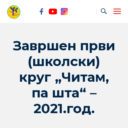
Skip
to
content
Завршен први
(школски)
круг „Читам,
па шта“ –
2021.год.