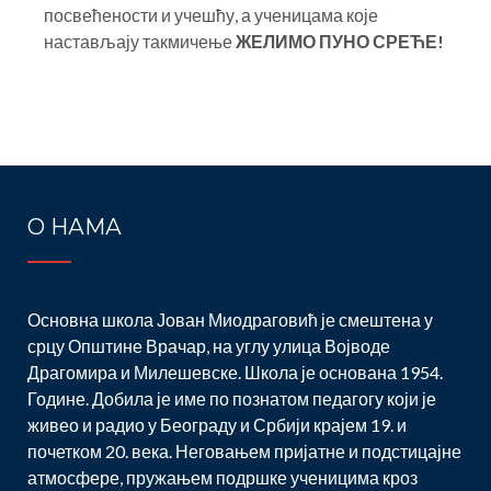
посвећености и учешћу, а ученицама које
настављају такмичење
ЖЕЛИМО ПУНО СРЕЋЕ!
Post
navigation
О НАМА
Основна школа Јован Миодраговић је смештена у
срцу Општине Врачар, на углу улица Војводе
Драгомира и Милешевске. Школа је основана 1954.
Године. Добила је име по познатом педагогу који је
живео и радио у Београду и Србији крајем 19. и
почетком 20. века. Неговањем пријатне и подстицајне
атмосфере, пружањем подршке ученицима кроз