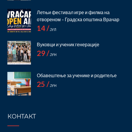
Летњи фестивал игре и филма на
отвореном – Градска општина Врачар
14 /
ЈУЛ
Вуковци и ученик генерације
29 /
ЈУН
Обавештење за ученике и родитеље
25 /
ЈУН
КОНТАКТ