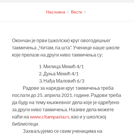
Насловна
Вести
Окончан је први (школски) круг овогодишњег
такмичења „Читам, па шта“. Ученице наше школе
које прелазе на други ниво такмичења су:
1. Милица Мекић 4/1
2. Дуња Мекић 4/1
3. Нађа Маловић 6/3
Радове за наредни круг такмичења треба
послати до 25. априла 2021. године. Радови треба
да буду на тему књижевног дела које је одређено
за други ниво такмичења. Називе дела можете
наћи на
www.citampasta.rs
, као и у школској
библиотеци.
Захваљујемо се свим ученицима на