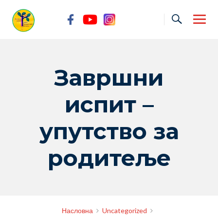
Skip
to
content
Завршни
испит –
упутство за
родитеље
Насловна
Uncategorized