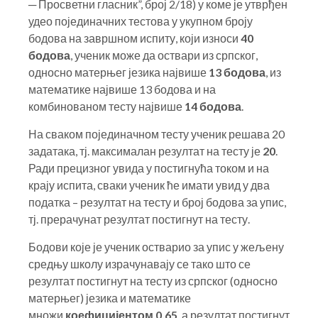
─ Просветни гласник”, број 2/18) у коме је утврђен
удео појединачних тестова у укупном броју
бодова на завршном испиту, који износи
40
бодова
, ученик може да оствари из српског,
односно матерњег језика највише
13 бодова
, из
математике највише 13 бодова и на
комбинованом тесту највише
14 бодова
.
На сваком појединачном тесту ученик решава 20
задатака, тј. максималан резултат на тесту је
20
.
Ради прецизног увида у постигнућа током и на
крају испита, сваки ученик ће имати увид у два
податка – резултат на тесту и број бодова за упис,
тј. прерачунат резултат постигнут на тесту.
Бодови које је ученик остварио за упис у жељену
средњу школу израчунавају се тако што се
резултат постигнут на тесту из српског (односно
матерњег) језика и математике
множи
коефицијентом 0,65
, а резултат постигнут