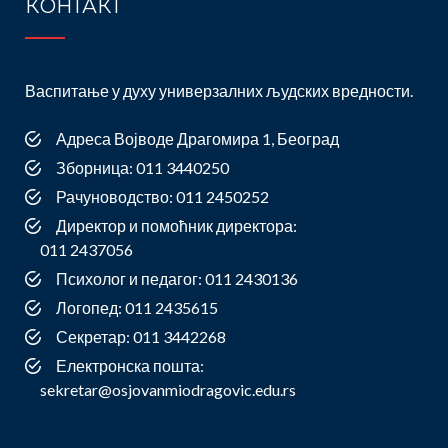
КОНТАКТ
Васпитање у духу универзалних људских вредности.
Адреса Војводе Драгомира 1, Београд
Зборница: 011 3440250
Рачуноводство: 011 2450252
Директор и помоћник директора:
011 2437056
Психолог и педагог: 011 2430136
Логопед: 011 2435615
Секретар: 011 3442268
Електронска пошта:
sekretar@osjovanmiodragovic.edu.rs