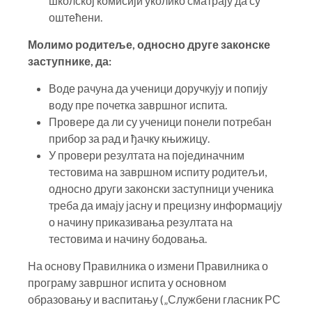
школској комисији уколико сматрају да су
оштећени.
Молимо родитеље, односно друге законске
заступнике, да:
Воде рачуна да ученици доручкују и попију
воду пре почетка завршног испита.
Провере да ли су ученици понели потребан
прибор за рад и ђачку књижицу.
У провери резултата на појединачним
тестовима на завршном испиту родитељи,
односно други законски заступници ученика
треба да имају јасну и прецизну информацију
о начину приказивања резултата на
тестовима и начину бодовања.
На основу Правилника о измени Правилника о
програму завршног испита у основном
образовању и васпитању („Службени гласник РС