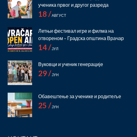
ученика првог и другог разреда
18 /
АВГУСТ
Летњи фестивал игре и филма на
отвореном – Градска општина Врачар
14 /
ЈУЛ
Вуковци и ученик генерације
29 /
ЈУН
Обавештење за ученике и родитеље
25 /
ЈУН