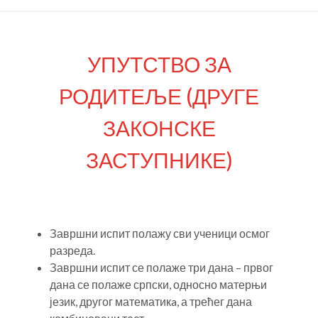
УПУТСТВО ЗА
РОДИТЕЉЕ (ДРУГЕ
ЗАКОНСКЕ
ЗАСТУПНИКЕ)
Завршни испит полажу сви ученици осмог
разреда.
Завршни испит се полаже три дана – првог
дана се полаже српски, односно матерњи
језик, другог математикa, а трећег дана