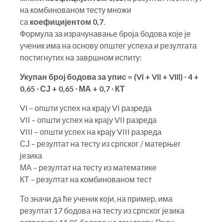
на комбинованом тесту множи
са
коефицијентом 0,7
.
Формула за израчунавање броја бодова које је
ученик има на основу општег успеха и резултата
постигнутих на завршном испиту:
Укупан број бодова за упис = (VI + VII + VIII) ∙ 4 +
0,65 ∙ СЈ + 0,65 ∙ МА + 0,7 ∙ КТ
VI – општи успех на крају VI разреда
VII – општи успех на крају VII разреда
VIII – општи успех на крају VIII разреда
СЈ – резултат на тесту из српског / матерњег
језика
МА – резултат на тесту из математике
КТ – резултат на комбинованом тест
То значи да ће ученик који, на пример, има
резултат 17 бодова на тесту из српског језика