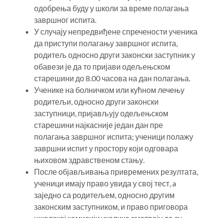
одобрења буду у школи за време полагања
завршног испита.
У случају непредвиђене спречености ученика
да приступи полагању завршног испита,
родитељ односно други законски заступник у
обавези је да то пријави одељењском
старешини до 8.00 часова на дан полагања.
Ученике на болничком или кућном лечењу
родитељи, односно други законски
заступници, пријављују одељењском
старешини најкасније један дан пре
полагања завршног испита; ученици полажу
завршни испит у простору који одговара
њиховом здравственом стању.
После објављивања привремених резултата,
ученици имају право увида у свој тест, a
заједно са родитељем, односно другим
законским заступником, и право приговора