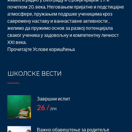
почетком 20. века. Неговањем пријатне и подстицајне
атмосфере, пружањем подршке ученицима кроз
савремену наставу и ваннаставне активности ,
желимо да пружимо основ за развој потенцијала
сваког ученика у задовољну и компетентну личност
XXI века.
Прочитајте
Услове коришћења
ШКОЛСКЕ ВЕСТИ
Завршни испит
26 /
ЈУН
Важно обавештење за родитеље