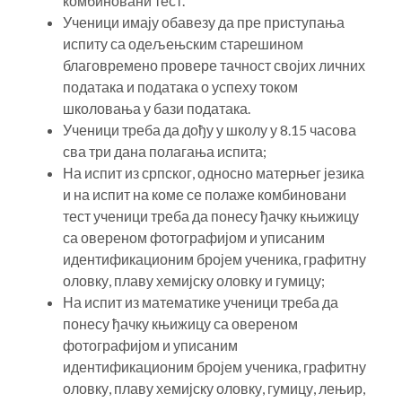
комбиновани тест.
Ученици имају обавезу да пре приступања
испиту са одељењским старешином
благовремено провере тачност својих личних
података и података о успеху током
школовања у бази података.
Ученици треба да дођу у школу у 8.15 часова
сва три дана полагања испита;
На испит из српског, односно матерњег језика
и на испит на коме се полаже комбиновани
тест ученици треба да понесу ђачку књижицу
са овереном фотографијом и уписаним
идентификационим бројем ученика, графитну
оловку, плаву хемијску оловку и гумицу;
На испит из математике ученици треба да
понесу ђачку књижицу са овереном
фотографијом и уписаним
идентификационим бројем ученика, графитну
оловку, плаву хемијску оловку, гумицу, лењир,