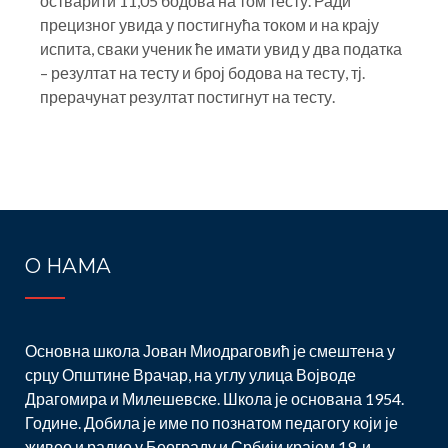
остварити 11,05 бодова на том тесту. Ради
прецизног увида у постигнућа током и на крају
испита, сваки ученик ће имати увид у два податка
– резултат на тесту и број бодова на тесту, тј.
прерачунат резултат постигнут на тесту.
Post
navigation
О НАМА
Основна школа Јован Миодраговић је смештена у
срцу Општине Врачар, на углу улица Војводе
Драгомира и Милешевске. Школа је основана 1954.
Године. Добила је име по познатом педагогу који је
живео и радио у Београду и Србији крајем 19. и