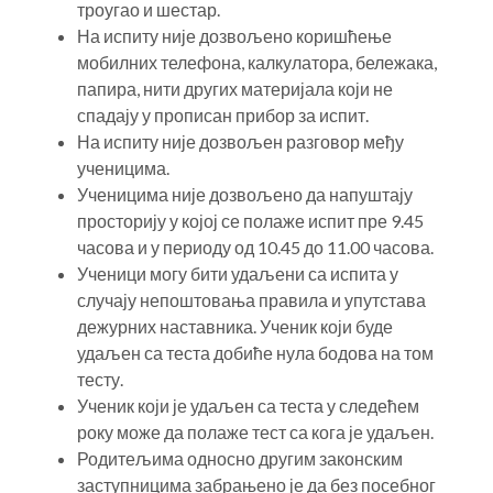
троугао и шестар.
На испиту није дозвољено коришћење
мобилних телефона, калкулатора, бележака,
папира, нити других материјала који не
спадају у прописан прибор за испит.
На испиту није дозвољен разговор међу
ученицима.
Ученицима није дозвољено да напуштају
просторију у којој се полаже испит пре 9.45
часова и у периоду од 10.45 до 11.00 часова.
Ученици могу бити удаљени са испита у
случају непоштовања правила и упутстава
дежурних наставника. Ученик који буде
удаљен са теста добиће нула бодова на том
тесту.
Ученик који је удаљен са теста у следећем
року може да полаже тест са кога је удаљен.
Родитељима односно другим законским
заступницима забрањено је да без посебног