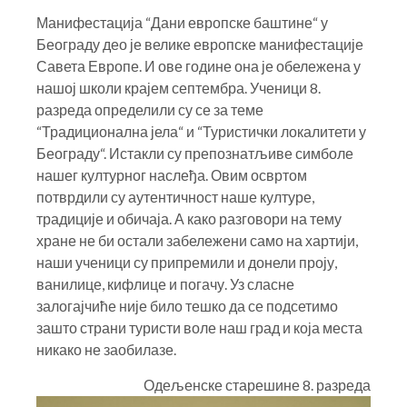
Манифестација “Дани европске баштине“ у
Београду део је велике европске манифестације
Савета Европе.
И ове године она је обележена у
нашој школи крајем септембра. Ученици 8.
разреда определили су се за теме
“Традиционална јела“ и “Туристички локалитети у
Београду“. Истакли су препознатљиве симболе
нашег културног наслеђа. Овим освртом
потврдили су аутентичност наше културе,
традиције и обичаја. А како разговори на тему
хране не би остали забележени само на хартији,
наши ученици су припремили и донели проју,
ванилице, кифлице и погачу. Уз сласне
залогајчиће није било тешко да се подсетимо
зашто страни туристи воле наш град и која места
никако не заобилазе.
Одељенске старешине 8. рaзреда