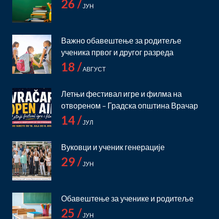
26 /
ЈУН
Важно обавештење за родитеље
ученика првог и другог разреда
18 /
АВГУСТ
Летњи фестивал игре и филма на
отвореном – Градска општина Врачар
14 /
ЈУЛ
Вуковци и ученик генерације
29 /
ЈУН
Обавештење за ученике и родитеље
25 /
ЈУН