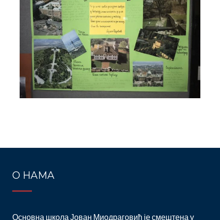
Post
navigation
О НАМА
Основна школа Јован Миодраговић је смештена у