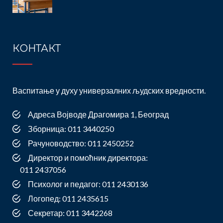
КОНТАКТ
Васпитање у духу универзалних људских вредности.
Адреса Војводе Драгомира 1, Београд
Зборница: 011 3440250
Рачуноводство: 011 2450252
Директор и помоћник директора:
011 2437056
Психолог и педагог: 011 2430136
Логопед: 011 2435615
Секретар: 011 3442268