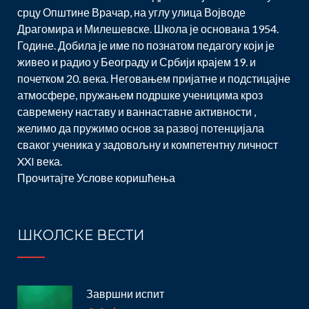
срцу Општине Врачар, на углу улица Војводе
Драгомира и Милешевске. Школа је основана 1954.
Године. Добила је име по познатом педагогу који је
живео и радио у Београду и Србији крајем 19. и
почетком 20. века. Неговањем пријатне и подстицајне
атмосфере, пружањем подршке ученицима кроз
савремену наставу и ваннаставне активности ,
желимо да пружимо основ за развој потенцијала
сваког ученика у задовољну и компетентну личност
XXI века.
Прочитајте
Услове коришћења
ШКОЛСКЕ ВЕСТИ
Завршни испит