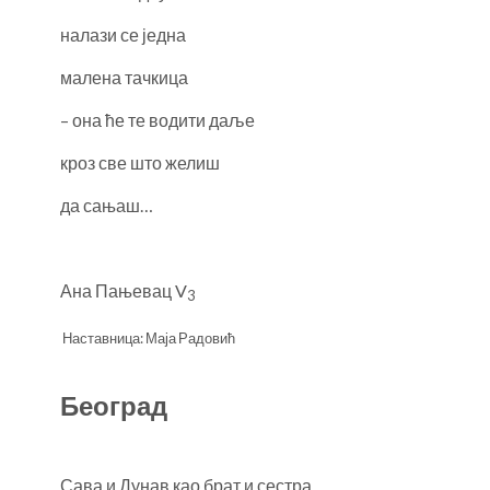
налази се једна
малена тачкица
– она ће те водити даље
кроз све што желиш
да сањаш…
Ана Пањевац V
3
Наставница: Маја Радовић
Београд
Сава и Дунав као брат и сестра