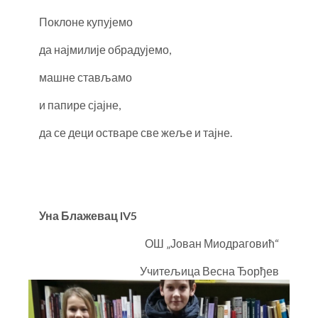
Поклоне купујемо
да најмилије обрадујемо,
машне стављамо
и папире сјајне,
да се деци остваре све жеље и тајне.
Уна Блажевац
IV5
ОШ „Јован Миодраговић“
Учитељица Весна Ђорђев