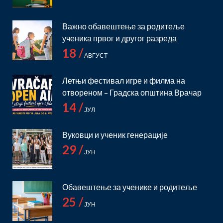
Важно обавештење за родитеље
ученика првог и другог разреда
18 /
АВГУСТ
Летњи фестивал игре и филма на
отвореном – Градска општина Врачар
14 /
ЈУЛ
Вуковци и ученик генерације
29 /
ЈУН
Обавештење за ученике и родитеље
25 /
ЈУН