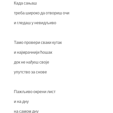
Када сањаш
треба широко да отвориш очи
и гледаш у невидљиво
Тамо провери сваки кутак
и најмрачнији ћошак
док не нађеш своје
упутство за снове
Пажљиво окрени лист
и на дну
на самом дну