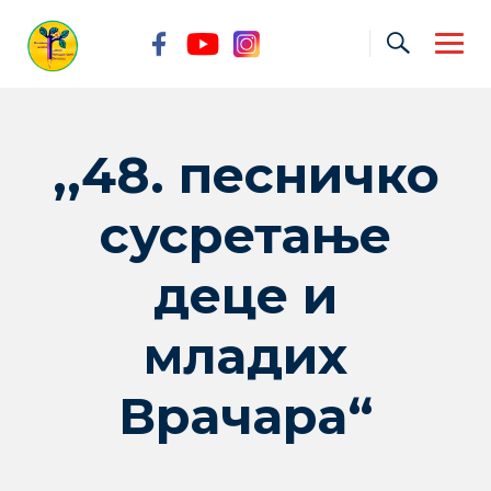
Skip
to
content
,,48. песничко
сусретање
деце и
младих
Врачара“