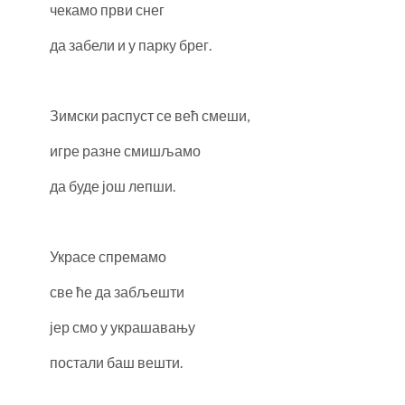
чекамо први снег
да забели и у парку брег.
Зимски распуст се већ смеши,
игре разне смишљамо
да буде још лепши.
Украсе спремамо
све ће да забљешти
јер смо у украшавању
постали баш вешти.