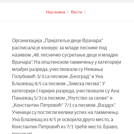
Насловна
Вести
Организација ,,Пријатељи деце Врачара“
расписала је конкурс за младе песнике под
називом ,,48. песничко сусретање деце и младих
Врачара“. На општинском такмичењу у категорији
млађих разреда, учествовали су Немања
Голубовић 3/3 са песмом ,,Београд“ и Уна
Блазевац 4/5 са песмом ,,Зимска песма“. У
категорији старијих разреда, учествовали су Ана
Пањевац 5/3 са песмом ,,Упутство за свове“ и
,,Константин Петровић“ 7/1 са песмом ,,Ваздух“.
Ученици су постигли велики успех на такмичењу.
Уна Блазевац из 4/5 је освојила друго место, а
Константин Петровић из 7/1 треће место. Браво,
песници!