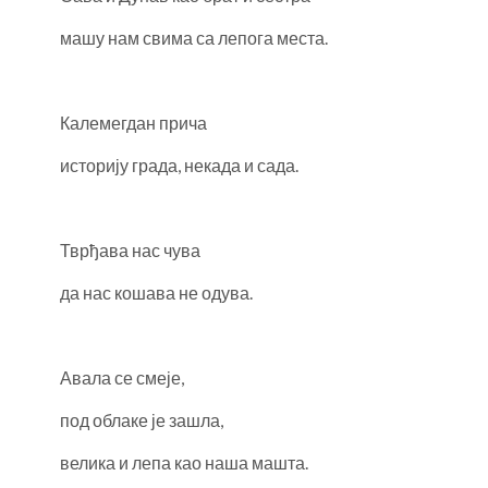
машу нам свима са лепога места.
Калемегдан прича
историју града, некада и сада.
Тврђава нас чува
да нас кошава не одува.
Авала се смеје,
под облаке је зашла,
велика и лепа као наша машта.