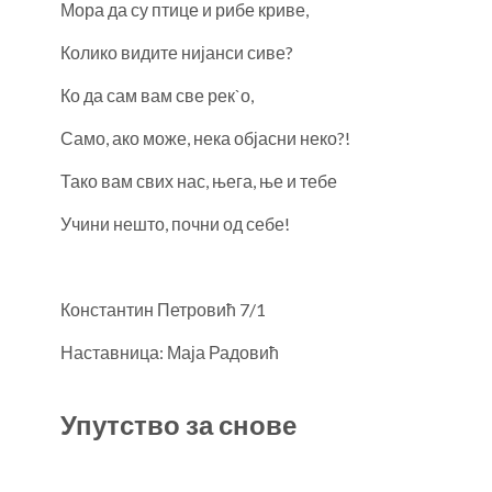
Мора да су птице и рибе криве,
Колико видите нијанси сиве?
Ко да сам вам све рек`о,
Само, ако може, нека објасни неко?!
Тако вам свих нас, њега, ње и тебе
Учини нешто, почни од себе!
Константин Петровић 7/1
Наставница: Маја Радовић
Упутство за снове