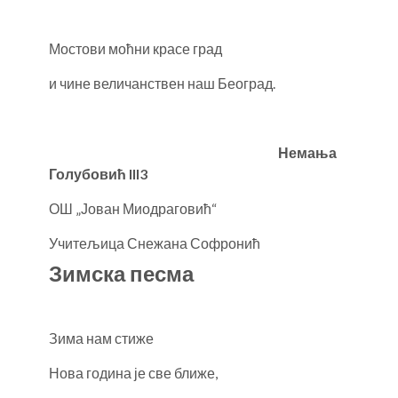
Мостови моћни красе град
и чине величанствен наш Београд.
Немања
Голубовић
III3
ОШ „Јован Миодраговић“
Учитељица Снежана Софронић
Зимска песма
Зима нам стиже
Нова година је све ближе,