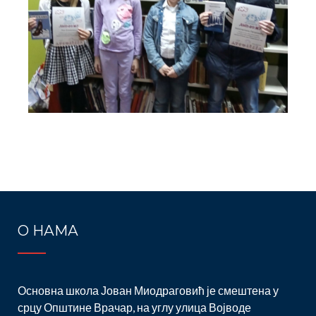
Post
navigation
О НАМА
Основна школа Јован Миодраговић је смештена у
срцу Општине Врачар, на углу улица Војводе