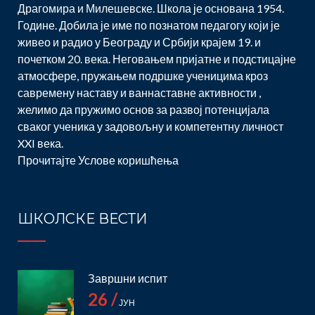
Драгомира и Милешевске. Школа је основана 1954.
Године. Добила је име по познатом педагогу који је
живео и радио у Београду и Србији крајем 19. и
почетком 20. века. Неговањем пријатне и подстицајне
атмосфере, пружањем подршке ученицима кроз
савремену наставу и ваннаставне активности ,
желимо да пружимо основ за развој потенцијала
сваког ученика у задовољну и компетентну личност
XXI века.
Прочитајте
Услове коришћења
ШКОЛСКЕ ВЕСТИ
Завршни испит
26 /
ЈУН