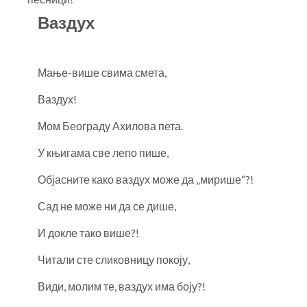
Ваздух
Мање-више свима смета,
Ваздух!
Мом Београду Ахилова пета.
У књигама све лепо пише,
Објасните како ваздух може да „мирише“?!
Сад не може ни да се дише,
И докле тако више?!
Читали сте сликовницу покоју,
Види, молим те, ваздух има боју?!