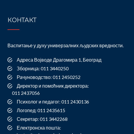
КОНТАКТ
Васпитање у духу универзалних људских вредности.
Адреса Војводе Драгомира 1, Београд
Зборница: 011 3440250
Рачуноводство: 011 2450252
Директор и помоћник директора:
011 2437056
Психолог и педагог: 011 2430136
Логопед: 011 2435615
Секретар: 011 3442268
Електронска пошта: