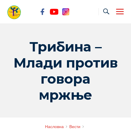
Skip
to
content
Трибина –
Млади против
говора
мржње
Насловна
Вести