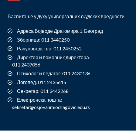
Васпитање у духу универзалних људских вредности.
Адреса Војводе Драгомира 1, Београд
Зборница: 011 3440250
Рачуноводство: 011 2450252
Директор и помоћник директора:
011 2437056
Психолог и педагог: 011 2430136
Логопед: 011 2435615
Секретар: 011 3442268
Електронска пошта:
sekretar@osjovanmiodragovic.edu.rs