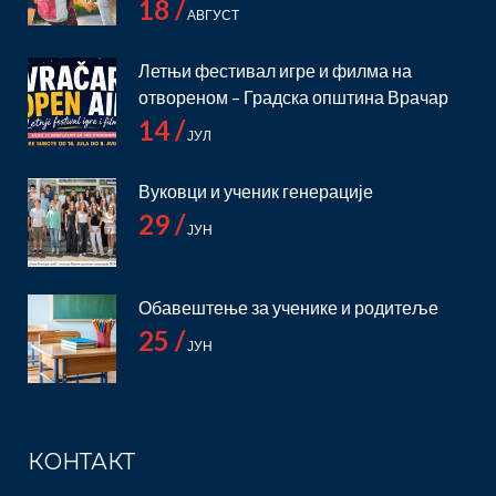
18 /
АВГУСТ
Летњи фестивал игре и филма на
отвореном – Градска општина Врачар
14 /
ЈУЛ
Вуковци и ученик генерације
29 /
ЈУН
Обавештење за ученике и родитеље
25 /
ЈУН
КОНТАКТ