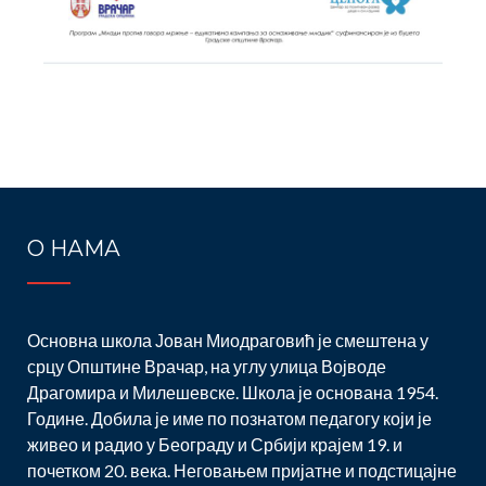
Post
navigation
О НАМА
Основна школа Јован Миодраговић је смештена у
срцу Општине Врачар, на углу улица Војводе
Драгомира и Милешевске. Школа је основана 1954.
Године. Добила је име по познатом педагогу који је
живео и радио у Београду и Србији крајем 19. и
почетком 20. века. Неговањем пријатне и подстицајне