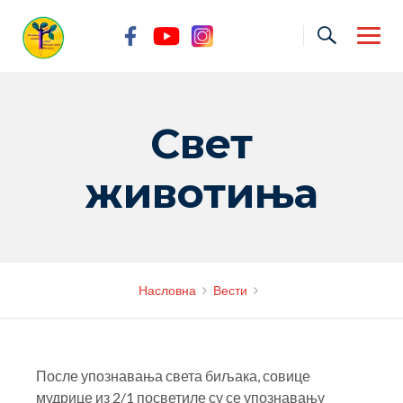
Skip
to
content
Свет
животиња
Насловна
Вести
После упознавања света биљака, совице
мудрице из 2/1 посветиле су се упознавању