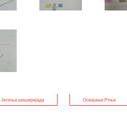
Јесења шеширијада
Освајање Ртња