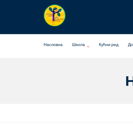
Skip
to
content
Насловна
Школа
Кућни ред
До