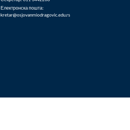
Електронска пошта:
ekretar@osjovanmiodragovic.edu.rs