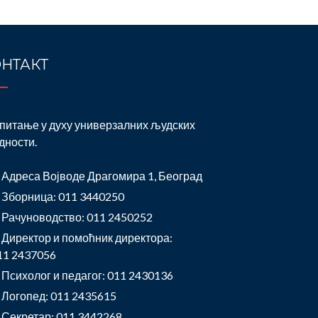
НТАКТ
питање у духу универзалних људских
дности.
Адреса Војводе Драгомира 1, Београд
Зборница: 011 3440250
Рачуноводство: 011 2450252
Директор и помоћник директора:
11 2437056
Психолог и педагог: 011 2430136
Логопед: 011 2435615
Секретар: 011 3442268