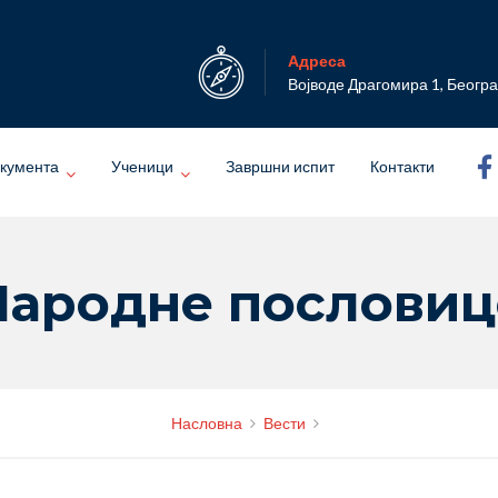
Адреса
Војводе Драгомира 1, Беогр
кумента
Ученици
Завршни испит
Контакти
Народне пословиц
Насловна
Вести