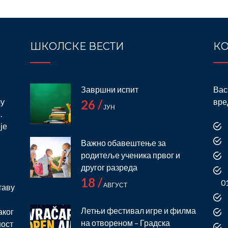
ШКОЛСКЕ ВЕСТИ
КО
Завршни испит
Вас
лу
вре
26 /
ЈУН
.
је
Важно обавештење за
родитеље ученика првог и
и
другог разреда
18 /
0
АВГУСТ
таву
Летњи фестивал игре и филма
аког
на отвореном – Градска
ност