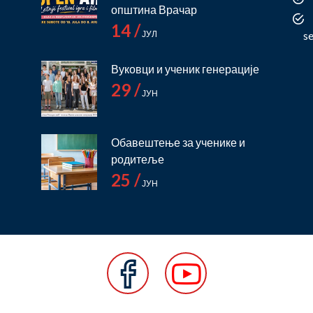
општина Врачар
14 /
ЈУЛ
s
Вуковци и ученик генерације
29 /
ЈУН
Обавештење за ученике и
родитеље
25 /
ЈУН