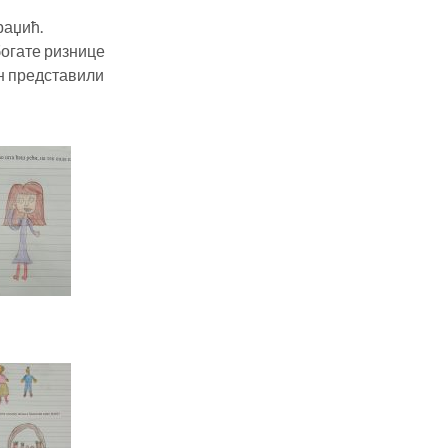
раџић.
богате ризнице
ин представили