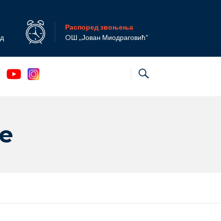
Распоред звоњења
ад
OШ ,,Јован Миодраговић“
е