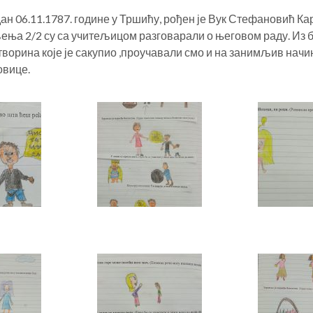
н 06.11.1787. године у Тршићу, рођен је Вук Стефановић Ка
ња 2/2 су са учитељицом разговарали о његовом раду. Из 
ворина које је сакупио ,проучавали смо и на занимљив нач
овице.