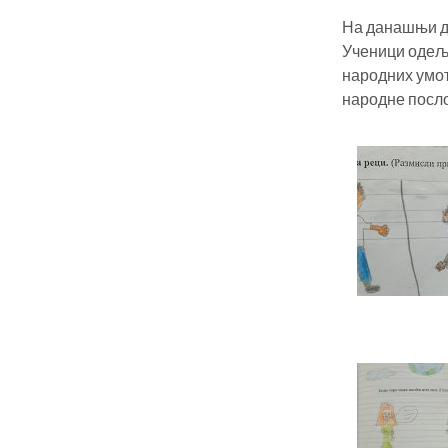
На данашњи да
Ученици одеље
народних умот
народне посл