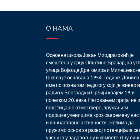
О НАМА
Основна школа Јован Миодраговић је
смештена у срцу Општине Врачар, на уг
улица Војводе Драгомира и Милешевске
Школа је основана 1954. Године. Добила 
име по познатом педагогу који је живео и
радио у Београду и Србији крајем 19. и
почетком 20. века. Неговањем пријатне 
подстицајне атмосфере, пружањем
подршке ученицима кроз савремену нас
и ваннаставне активности , желимо да
пружимо основ за развој потенцијала св
ученика у задовољну и компетентну лич