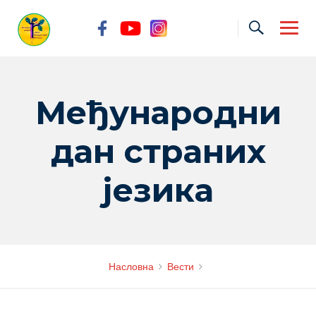
Skip
to
content
Међународни
дан страних
језика
Насловна
Вести