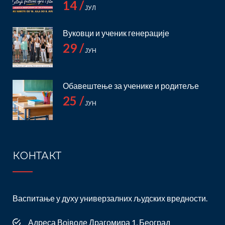
14 /
ЈУЛ
Вуковци и ученик генерације
29 /
ЈУН
Обавештење за ученике и родитеље
25 /
ЈУН
КОНТАКТ
Васпитање у духу универзалних људских вредности.
Адреса Војводе Драгомира 1, Београд