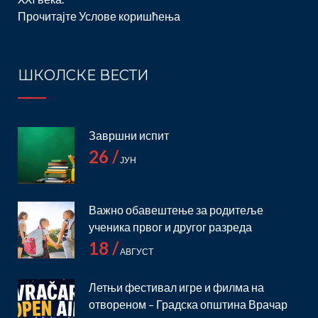
Прочитајте
Услове коришћења
ШКОЛСКЕ ВЕСТИ
Завршни испит
26 /
ЈУН
Важно обавештење за родитеље
ученика првог и другог разреда
18 /
АВГУСТ
Летњи фестивал игре и филма на
отвореном – Градска општина Врачар