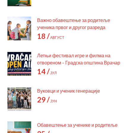
Важно обавештење за родитеље
ученика првог и другог разреда
18 /
АВГУСТ
Летњи фестивал игре и филма на
отвореном – Градска општина Врачар
14 /
ЈУЛ
Вуковци и ученик генерације
29 /
ЈУН
Обавештење за ученике и родитеље