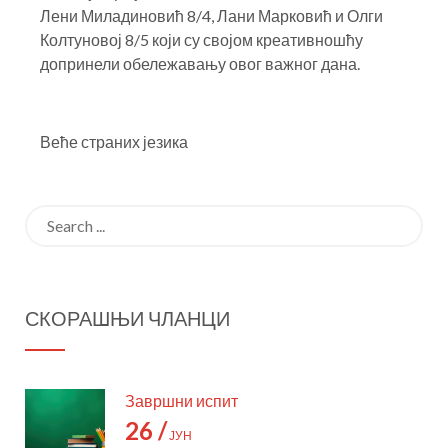
Лени Миладиновић 8/4, Лани Марковић и Олги
Колтуновој 8/5 који су својом креативношћу
допринели обележавању овог важног дана.
Веће страних језика
Post
navigation
Претрага:
СКОРАШЊИ ЧЛАНЦИ
Завршни испит
26 /
ЈУН