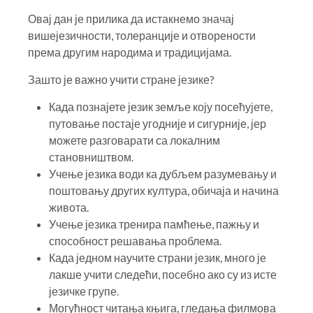
Овај дан је прилика да истакнемо значај
вишејезичности, толеранције и отворености
према другим народима и традицијама.
Зашто је важно учити стране језике?
Када познајете језик земље коју посећујете,
путовање постаје угодније и сигурније, јер
можете разговарати са локалним
становништвом.
Учење језика води ка дубљем разумевању и
поштовању других култура, обичаја и начина
живота.
Учење језика тренира памћење, пажњу и
способност решавања проблема.
Када једном научите страни језик, много је
лакше учити следећи, посебно ако су из исте
језичке групе.
Могућност читања књига, гледања филмова