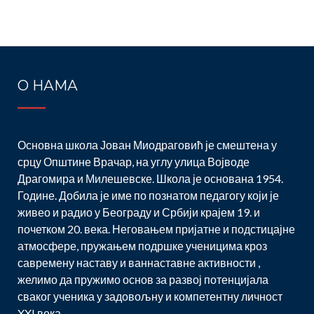
О НАМА
Основна школа Јован Миодраговић је смештена у
срцу Општине Врачар, на углу улица Војводе
Драгомира и Милешевске. Школа је основана 1954.
Године. Добила је име по познатом педагогу који је
живео и радио у Београду и Србији крајем 19. и
почетком 20. века. Неговањем пријатне и подстицајне
атмосфере, пружањем подршке ученицима кроз
савремену наставу и ваннаставне активности ,
желимо да пружимо основ за развој потенцијала
сваког ученика у задовољну и компетентну личност
XXI века.