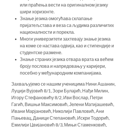
или праћења вести на оригиналном језику
шири хоризонте.
Знање језика омогућава склапање
пријатељстава и веза са људима различитих
националности и порекла.
Многи универзитети захтевају знање језика
на коме се настава одвија, као и стипендије и
студентске размене.
Знање страних језика отвара врата ка већем
броју послова и напредовању у каријери,
посебно у међународним компанијама.
Захваљујемо се нашим ученицима Нини Ашанин,
Луцији Вујовић 8/1, Зори Булајић, Нађи Милин,
Игору Стефановићу 8/2, Иви Вослар, Петри
Гагић, Вишњи Максимовић, Јелени Матијашевић,
Ивани Марјановић, Николији Павловић, Ани
Пањевац, Даници Степановић, Искри Тодорић,
Емилији Цвијановић 8/3, Мињи Стаменковић,