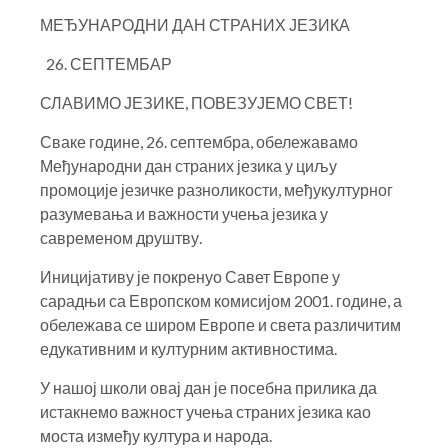
МЕЂУНАРОДНИ ДАН СТРАНИХ ЈЕЗИКА
СЕПТЕМБАР
СЛАВИМО ЈЕЗИКЕ, ПОВЕЗУЈЕМО СВЕТ!
Сваке године, 26. септембра, обележавамо
Међународни дан страних језика у циљу
промоције језичке разноликости, међукултурног
разумевања и важности учења језика у
савременом друштву.
Иницијативу је покренуо Савет Европе у
сарадњи са Европском комисијом 2001. године, а
обележава се широм Европе и света различитим
едукативним и културним активностима.
У нашој школи овај дан је посебна прилика да
истакнемо важност учења страних језика као
моста између култура и народа.