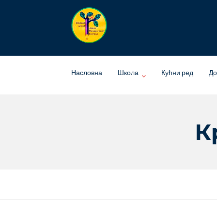
Skip
to
content
Насловна
Школа
Кућни ред
До
К