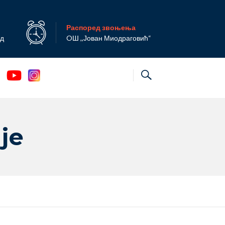
Распоред звоњења
ад
OШ ,,Јован Миодраговић“
је