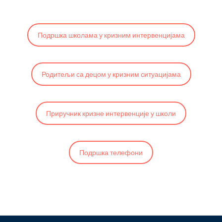
Подршка школама у кризним интервенцијама
Родитељи са децом у кризним ситуацијама
Приручник кризне интервенције у школи
Подршка телефони