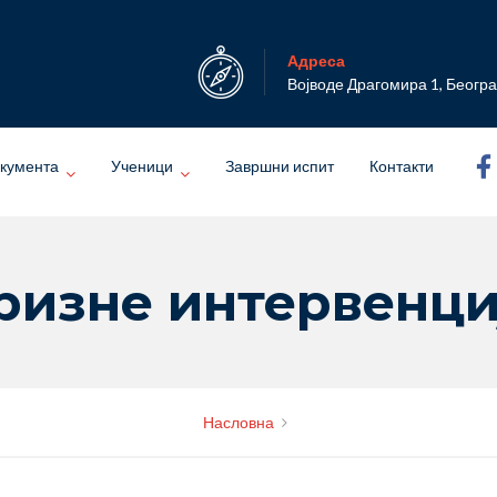
Адреса
Војводе Драгомира 1, Беогр
кумента
Ученици
Завршни испит
Контакти
ризне интервенци
Насловна