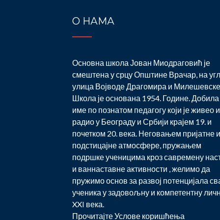
О НАМА
Основна школа Јован Миодраговић је
смештена у срцу Општине Врачар, на уг
улица Војводе Драгомира и Милешевске
Школа је основана 1954. Године. Добила 
име по познатом педагогу који је живео и
радио у Београду и Србији крајем 19. и
почетком 20. века. Неговањем пријатне 
подстицајне атмосфере, пружањем
подршке ученицима кроз савремену нас
и ваннаставне активности , желимо да
пружимо основ за развој потенцијала св
ученика у задовољну и компетентну лич
XXI века.
Прочитајте
Услове коришћења