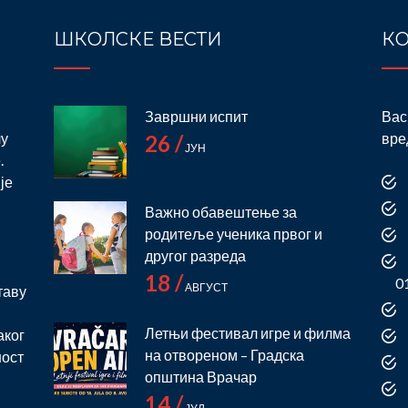
ШКОЛСКЕ ВЕСТИ
КО
Завршни испит
Вас
лу
вре
26 /
ЈУН
.
је
Важно обавештење за
родитеље ученика првог и
и
другог разреда
18 /
0
АВГУСТ
таву
Летњи фестивал игре и филма
аког
на отвореном – Градска
ност
општина Врачар
14 /