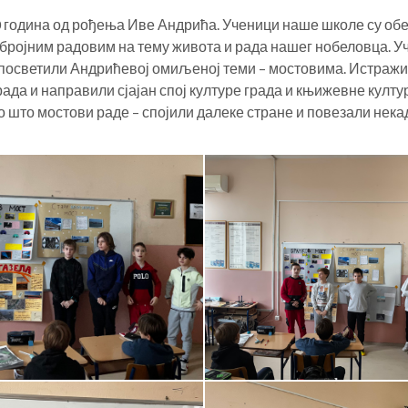
 година од рођења Иве Андрића. Ученици наше школе су об
 бројним радовим на тему живота и рада нашег нобеловца.
Уч
 посветили Андрићевој омиљеној теми – мостовима. Истражи
ада и направили сјајан спој културе града и књижевне култур
о што мостови раде – спојили далеке стране и повезали некад