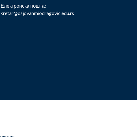
Електронска пошта:
ekretar@osjovanmiodragovic.edu.rs
исанак.