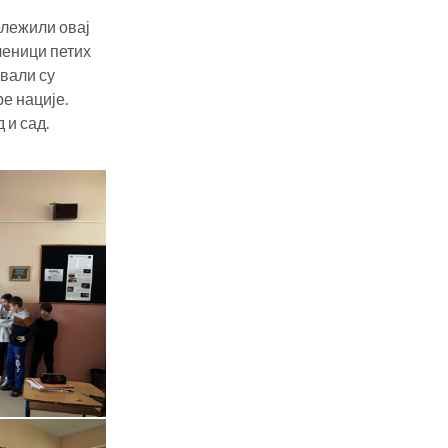
ележили овај
еници петих
вали су
е нације.
 и сад.