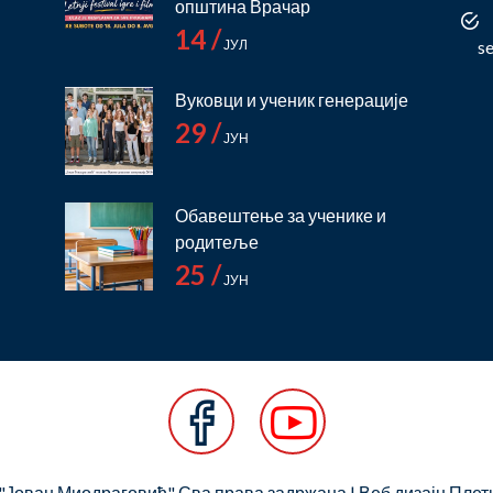
општина Врачар
14 /
ЈУЛ
s
Вуковци и ученик генерације
29 /
ЈУН
Обавештење за ученике и
родитеље
25 /
ЈУН
Јован Миодраговић" Сва права задржана | Веб дизајн
Плет