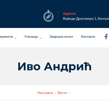
Адреса
Војводе Драгомира 1, Беогр
кумента
Ученици
Завршни испит
Контакти
Иво Андрић
Насловна
Вести