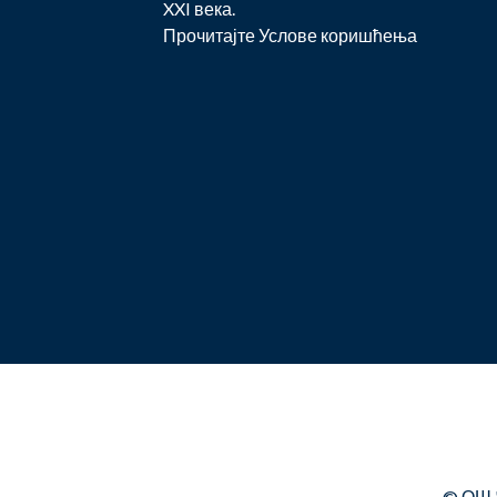
XXI века.
Прочитајте
Услове коришћења
© ОШ "