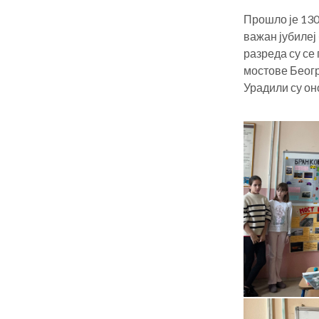
Прошло је 130
важан јубилеј
разреда су се
мостове Беогр
Урадили су он