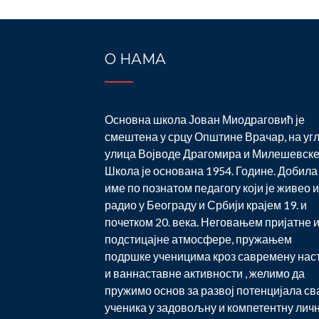
О НАМА
Основна школа Јован Миодраговић је
смештена у срцу Општине Врачар, на уг
улица Војводе Драгомира и Милешевске
Школа је основана 1954. Године. Добила 
име по познатом педагогу који је живео и
радио у Београду и Србији крајем 19. и
почетком 20. века. Неговањем пријатне 
подстицајне атмосфере, пружањем
подршке ученицима кроз савремену нас
и ваннаставне активности , желимо да
пружимо основ за развој потенцијала св
ученика у задовољну и компетентну лич