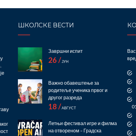
ШКОЛСКЕ ВЕСТИ
КО
Завршни испит
Вас
лу
вре
26 /
ЈУН
.
је
Важно обавештење за
родитеље ученика првог и
и
другог разреда
18 /
0
АВГУСТ
таву
Летњи фестивал игре и филма
аког
на отвореном – Градска
ност