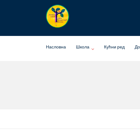
Skip
to
content
Насловна
Школа
Кућни ред
До