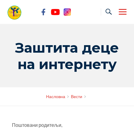
Skip
to
content
Заштита деце
на интернету
Насловна
Вести
Поштовани родитељи,