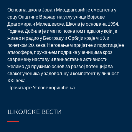
Основна школа Јован Миодраговић је смештена у
срцу Општине Врачар, на углу улица Војводе
Драгомира и Милешевске. Школа је основана 1954.
Године. Добила је име по познатом педагогу који је
живео и радио у Београду и Србији крајем 19. и
почетком 20. века. Неговањем пријатне и подстицајне
атмосфере, пружањем подршке ученицима кроз
савремену наставу и ваннаставне активности ,
желимо да пружимо основ за развој потенцијала
сваког ученика у задовољну и компетентну личност
XXI века.
Прочитајте
Услове коришћења
ШКОЛСКЕ ВЕСТИ