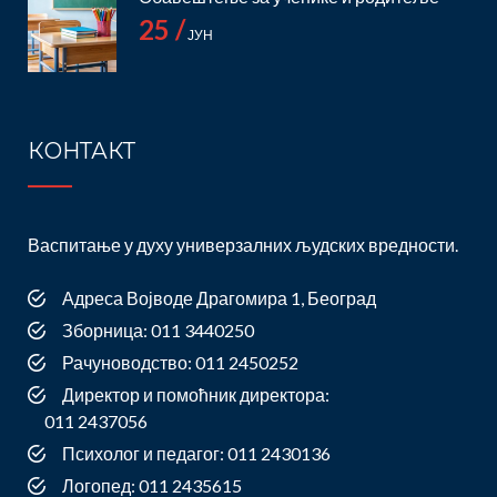
25 /
ЈУН
КОНТАКТ
Васпитање у духу универзалних људских вредности.
Адреса Војводе Драгомира 1, Београд
Зборница: 011 3440250
Рачуноводство: 011 2450252
Директор и помоћник директора:
011 2437056
Психолог и педагог: 011 2430136
Логопед: 011 2435615