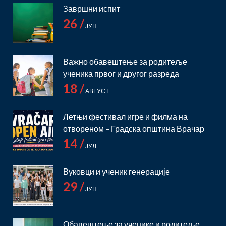
Завршни испит
26 /
ЈУН
Важно обавештење за родитеље
ученика првог и другог разреда
18 /
АВГУСТ
Летњи фестивал игре и филма на
отвореном – Градска општина Врачар
14 /
ЈУЛ
Вуковци и ученик генерације
29 /
ЈУН
Обавештење за ученике и родитеље