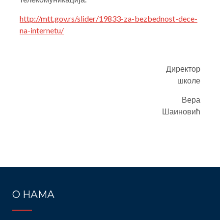
http://mtt.gov.rs/slider/19833-za-bezbednost-dece-
na-internetu/
Директор
школе
Вера
Шаиновић
Post
navigation
О НАМА