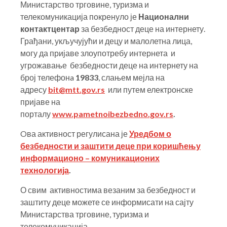
Министарство трговине, туризма и
телекомуникација покренуло је
Национални
контакт
центар
за безбедност деце на интернету.
Грађани, укључујући и децу и малолетна лица,
могу да пријаве злоупотребу интернета и
угрожавање безбедности деце на интернету на
број телефонa
19833
, слањем мејла на
адресу
bit@mtt.gov.rs
или путем електронске
пријаве на
порталу
www.pametnoibezbedno.gov.rs
.
Oва активност регулисана је
Уредбом о
безбедности и заштити деце при коришћењу
информационо – комуникационих
технологија
.
О свим активностима везаним за безбедност и
заштиту деце можете се информисати на сајту
Министарства трговине, туризма и
телекомуникација.