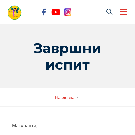
Skip
to
content
Завршни
испит
Насловна
Матуранти,