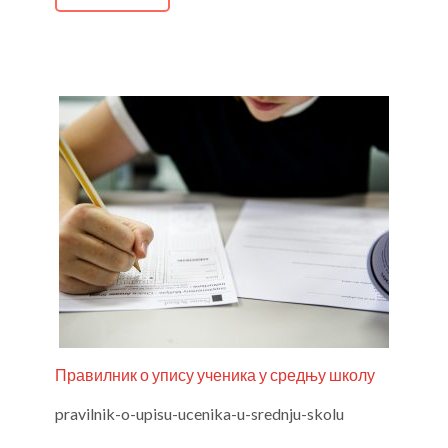
Правилник о упису ученика у средњу школу
pravilnik-o-upisu-ucenika-u-srednju-skolu