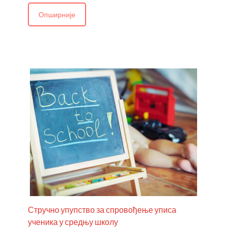
Опширније
Стручно упупство за спровођење уписа
ученика у средњу школу