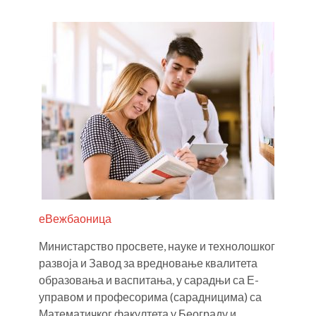
еВежбаоница
Министарство просвете, науке и технолошког
развоја и Завод за вредновање квалитета
образовања и васпитања, у сарадњи са Е-
управом и професорима (сарадницима) са
Математичког факултета у Београду и