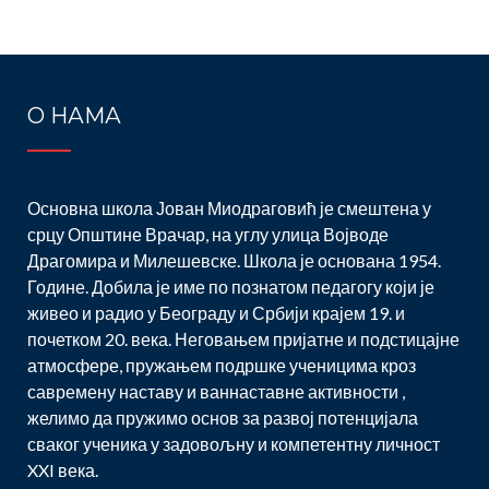
О НАМА
Основна школа Јован Миодраговић је смештена у
срцу Општине Врачар, на углу улица Војводе
Драгомира и Милешевске. Школа је основана 1954.
Године. Добила је име по познатом педагогу који је
живео и радио у Београду и Србији крајем 19. и
почетком 20. века. Неговањем пријатне и подстицајне
атмосфере, пружањем подршке ученицима кроз
савремену наставу и ваннаставне активности ,
желимо да пружимо основ за развој потенцијала
сваког ученика у задовољну и компетентну личност
XXI века.