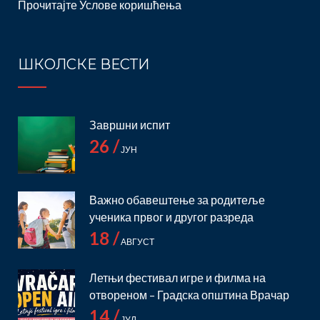
Прочитајте
Услове коришћења
ШКОЛСКЕ ВЕСТИ
Завршни испит
26 /
ЈУН
Важно обавештење за родитеље
ученика првог и другог разреда
18 /
АВГУСТ
Летњи фестивал игре и филма на
отвореном – Градска општина Врачар
14 /
ЈУЛ