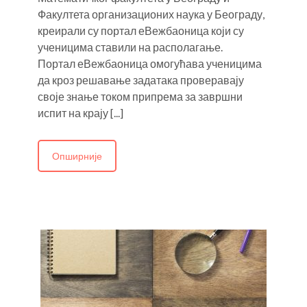
Факултета организационих наука у Београду,
креирали су портал еВежбаоница који су
ученицима ставили на располагање.
Портал еВежбаоница омогућава ученицима
да кроз решавање задатака проверавају
своје знање током припрема за завршни
испит на крају [...]
Опширније