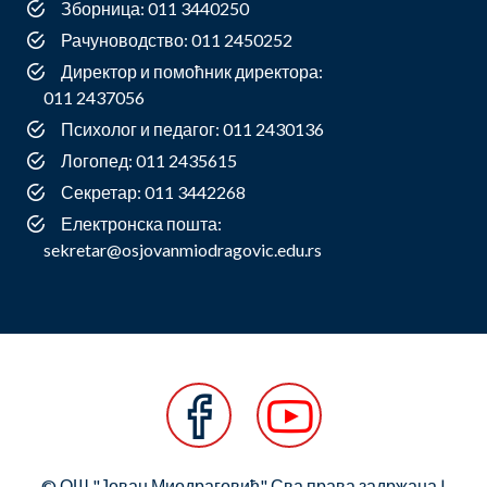
Зборница: 011 3440250
Рачуноводство: 011 2450252
Директор и помоћник директора:
011 2437056
Психолог и педагог: 011 2430136
Логопед: 011 2435615
Секретар: 011 3442268
Електронска пошта:
sekretar@osjovanmiodragovic.edu.rs
© ОШ "Јован Миодраговић" Сва права задржана |