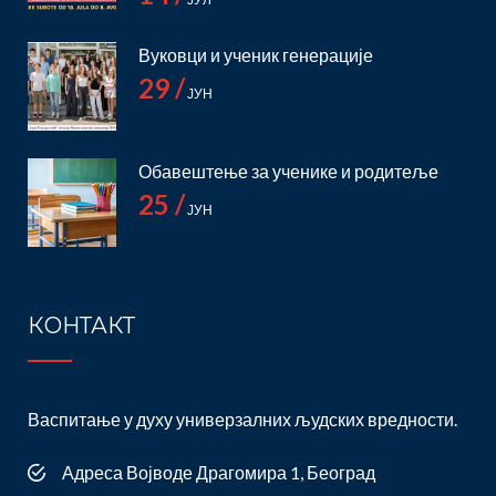
Вуковци и ученик генерације
29 /
ЈУН
Обавештење за ученике и родитеље
25 /
ЈУН
КОНТАКТ
Васпитање у духу универзалних људских вредности.
Адреса Војводе Драгомира 1, Београд