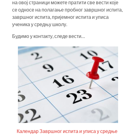
на овој страници можете пратити све вести које
се односе на полагање пробног завршног испита,
завршног испита, пријемног испита и уписа
ученика у средњу школу.
Будимо у контакту, следе вести…
Календар Завршног испита и уписа у средње