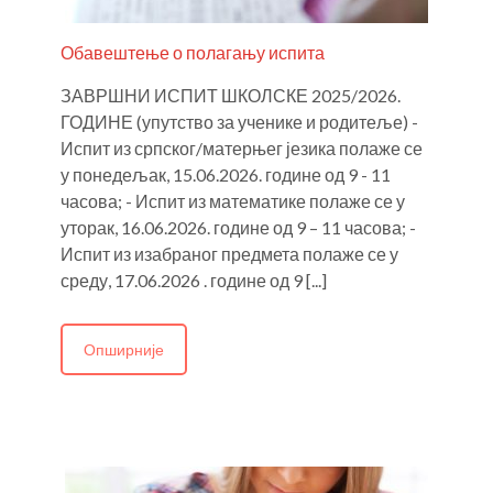
Обавештење о полагању испита
ЗАВРШНИ ИСПИТ ШКОЛСКЕ 2025/2026.
ГОДИНЕ (упутство за ученике и родитеље) -
Испит из српског/матерњег језика полаже се
у понедељак, 15.06.2026. године од 9 - 11
часова; - Испит из математике полаже се у
уторак, 16.06.2026. године од 9 – 11 часова; -
Испит из изабраног предмета полаже се у
среду, 17.06.2026 . године од 9 [...]
Опширније