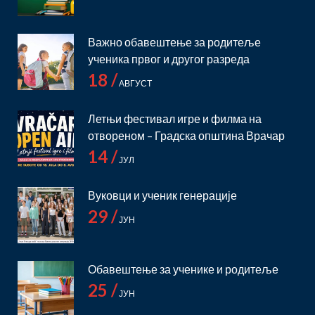
Важно обавештење за родитеље
ученика првог и другог разреда
18 /
АВГУСТ
Летњи фестивал игре и филма на
отвореном – Градска општина Врачар
14 /
ЈУЛ
Вуковци и ученик генерације
29 /
ЈУН
Обавештење за ученике и родитеље
25 /
ЈУН