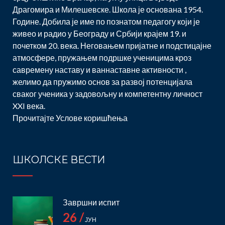
Драгомира и Милешевске. Школа је основана 1954.
Године. Добила је име по познатом педагогу који је
живео и радио у Београду и Србији крајем 19. и
почетком 20. века. Неговањем пријатне и подстицајне
атмосфере, пружањем подршке ученицима кроз
савремену наставу и ваннаставне активности ,
желимо да пружимо основ за развој потенцијала
сваког ученика у задовољну и компетентну личност
XXI века.
Прочитајте
Услове коришћења
ШКОЛСКЕ ВЕСТИ
Завршни испит
26 /
ЈУН