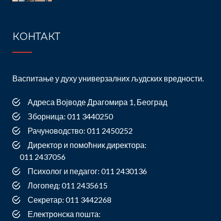
КОНТАКТ
Васпитање у духу универзалних људских вредности.
Адреса Војводе Драгомира 1, Београд
Зборница: 011 3440250
Рачуноводство: 011 2450252
Директор и помоћник директора:
011 2437056
Психолог и педагог: 011 2430136
Логопед: 011 2435615
Секретар: 011 3442268
Електронска пошта: