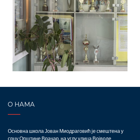
О НАМА
Основна школа Јован Миодраговић је смештена у
срцу Општине Врачар, на углу улица Војводе