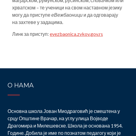
мађарском, румунском, русинском, словачком или
хрватском – те ученици на свом наставном језику
могу да приступе
еВежбаоници
и да одговарају
на захтеве у задацима.
Линк за приступ:
evezbaonica.zvkov.gov.rs
Post
navigation
О НАМА
Основна школа Јован Миодраговић је смештена у
срцу Општине Врачар, на углу улица Војводе
Драгомира и Милешевске. Школа је основана 1954.
Године. Добила је име по познатом педагогу који је