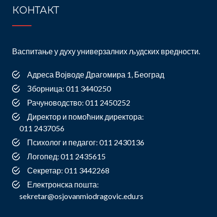
КОНТАКТ
Васпитање у духу универзалних људских вредности.
Адреса Војводе Драгомира 1, Београд
Зборница: 011 3440250
Рачуноводство: 011 2450252
Директор и помоћник директора:
011 2437056
Психолог и педагог: 011 2430136
Логопед: 011 2435615
Секретар: 011 3442268
Електронска пошта:
sekretar@osjovanmiodragovic.edu.rs