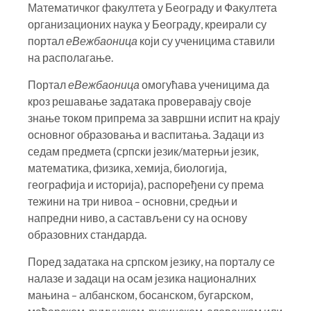
Математичког факултета у Београду и Факултета
организационих наука у Београду, креирали су
портал
еВежбаоница
који су ученицима ставили
на располагање.
Портал
еВежбаоница
омогућава ученицима да
кроз решавање задатака проверавају своје
знање током припрема за завршни испит на крају
основног образовања и васпитања. Задаци из
седам предмета (српски језик/матерњи језик,
математика, физика, хемија, биологија,
географија и историја), распоређени су према
тежини на три нивоа – основни, средњи и
напредни ниво, а састављени су на основу
образовних стандарда.
Поред задатака на српском језику, на порталу се
налазе и задаци на осам језика националних
мањина – албанском, босанском, бугарском,