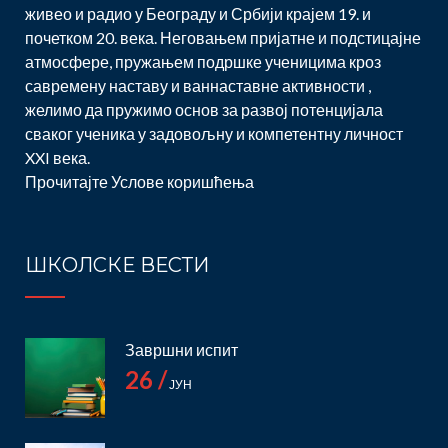
живео и радио у Београду и Србији крајем 19. и
почетком 20. века. Неговањем пријатне и подстицајне
атмосфере, пружањем подршке ученицима кроз
савремену наставу и ваннаставне активности ,
желимо да пружимо основ за развој потенцијала
сваког ученика у задовољну и компетентну личност
XXI века.
Прочитајте
Услове коришћења
ШКОЛСКЕ ВЕСТИ
Завршни испит
26 /
ЈУН