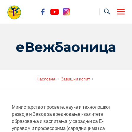
Skip
to
content
еВежбаоница
Насловна
Завршни испит
Министарство просвете, науке и технолошког
развоја и Завод за вредновање квалитета
образовања и васпитања,
у сарадњи са Е-
управом и професорима (сарадницима) са