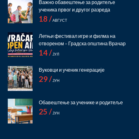
Важно обавештење за родитеље
ученика првог и другог разреда
18 /
АВГУСТ
Летњи фестивал игре и филма на
отвореном – Градска општина Врачар
14 /
ЈУЛ
Вуковци и ученик генерације
29 /
ЈУН
Обавештење за ученике и родитеље
25 /
ЈУН