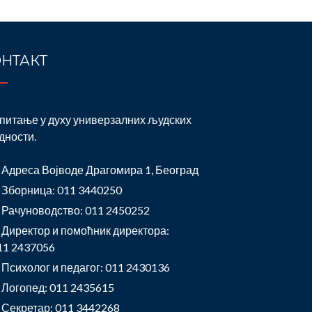
НТАКТ
питање у духу универзалних људских
дности.
Адреса Војводе Драгомира 1, Београд
Зборница: 011 3440250
Рачуноводство: 011 2450252
Директор и помоћник директора:
11 2437056
Психолог и педагог: 011 2430136
Логопед: 011 2435615
Секретар: 011 3442268