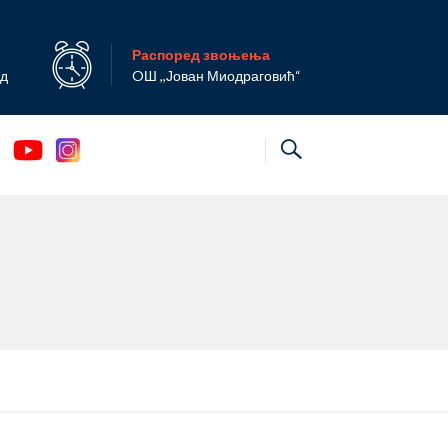
Распоред звоњења
ад
OШ ,,Јован Миодраговић“