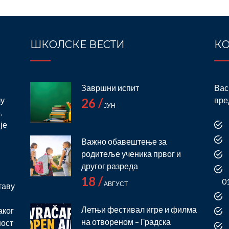
ШКОЛСКЕ ВЕСТИ
КО
Завршни испит
Вас
лу
вре
26 /
ЈУН
.
је
Важно обавештење за
родитеље ученика првог и
и
другог разреда
18 /
0
АВГУСТ
таву
Летњи фестивал игре и филма
аког
на отвореном – Градска
ност