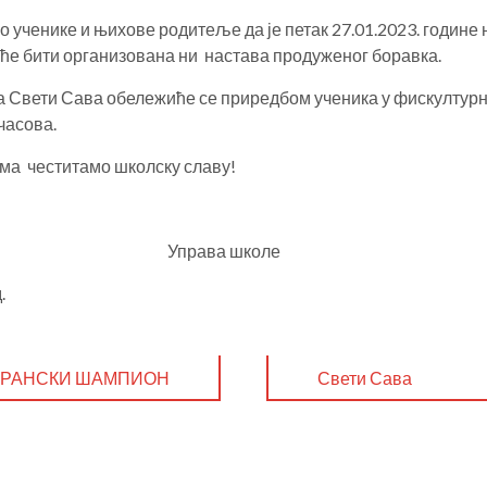
ученике и њихове родитеље да је петак 27.01.2023. године
неће бити организована ни настава продуженог боравка.
 Свети Сава обележиће се приредбом ученика у фискултурно
часова.
ма честитамо школску славу!
раду, Управа школе
.
ДВОРАНСКИ ШАМПИОН
Свети Сава
СРБИЈЕ У ТЕНИСУ