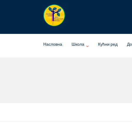
Skip
to
content
Насловна
Школа
Кућни ред
До