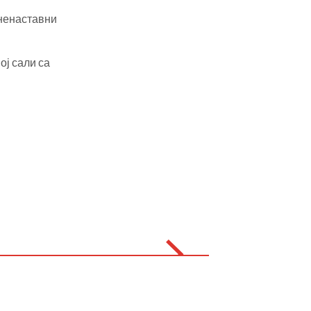
 ненаставни
ј сали са