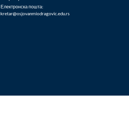
Електронска пошта:
ekretar@osjovanmiodragovic.edu.rs