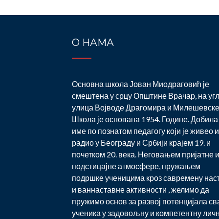
О НАМА
Основна школа Јован Миодраговић је
смештена у срцу Општине Врачар, на уг
улица Војводе Драгомира и Милешевске
Школа је основана 1954. Године. Добила 
име по познатом педагогу који је живео и
радио у Београду и Србији крајем 19. и
почетком 20. века. Неговањем пријатне 
подстицајне атмосфере, пружањем
подршке ученицима кроз савремену нас
и ваннаставне активности , желимо да
пружимо основ за развој потенцијала св
ученика у задовољну и компетентну лич