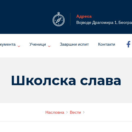
Адреса
Војводе Драгомира 1, Беогр
кумента
Ученици
Завршни испит
Контакти
Школска слава
Насловна
Вести