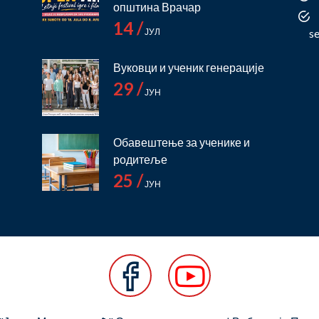
општина Врачар
14 /
ЈУЛ
s
Вуковци и ученик генерације
29 /
ЈУН
Обавештење за ученике и
родитеље
25 /
ЈУН