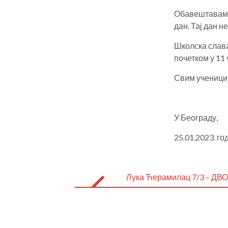
Обавештавамо 
дан. Тај дан 
Школска слава
почетком у 11 
Свим ученици
У Беог
25.01.2023. год
Post
navigation
Лука Ћерамилац 7/3 – 