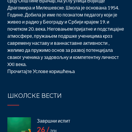
срцу Општине Врачар, на углу улица Војводе
Драгомира и Милешевске. Школа је основана 1954.
Године. Добила је име по познатом педагогу који је
живео и радио у Београду и Србији крајем 19. и
Државно такмичење из Информатике и
почетком 20. века. Неговањем пријатне и подстицајне
рачунарства
атмосфере, пружањем подршке ученицима кроз
На државном такмичењу за ученике основних
савремену наставу и ваннаставне активности ,
школа из Информатике и рачунарства
желимо да пружимо основ за развој потенцијала
одржаном 13.04.2024. у Београду, ученик 7/4
сваког ученика у задовољну и компетентну личност
одељења Алекса Славнић освојио је 2.
XXI века.
награду и пласман на СИО (Српску
Прочитајте
Услове коришћења
Информатичку Олимпијаду) која ће се
одржати 18.05.2024.године. Честитамо
Алекси на великом успеху !!!
ШКОЛСКЕ ВЕСТИ
Опширније
Завршни испит
26 /
ЈУН