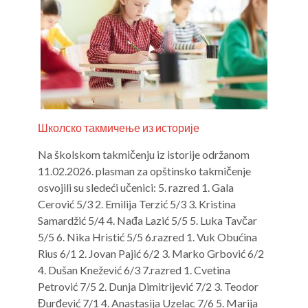
Школско такмичење из историје
У
Na školskom takmičenju iz istorije održanom
Н
11.02.2026. plasman za opštinsko takmičenje
Б
osvojili su sledeći učenici: 5. razred 1. Gala
о
Cerović 5/3 2. Emilija Terzić 5/3 3. Kristina
т
Samardžić 5/4 4. Nađa Lazić 5/5 5. Luka Tavčar
Ш
5/5 6. Nika Hristić 5/5 6.razred 1. Vuk Obućina
уч
Rius 6/1 2. Jovan Pajić 6/2 3. Marko Grbović 6/2
м
4. Dušan Knežević 6/3 7.razred 1. Cvetina
Petrović 7/5 2. Dunja Dimitrijević 7/2 3. Teodor
Đurđević 7/1 4. Anastasija Uzelac 7/6 5. Marija