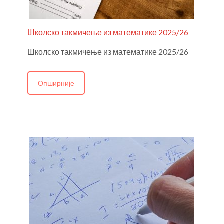
Школско такмичење из математике 2025/26
Школско такмичење из математике 2025/26
Г
2
Опширније
У 
М
о
н
о
М
С
5
7
т
а