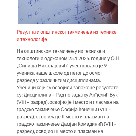
б
п
Резултати општинског такмичења из технике
и технологије
На општинском такмичењу из технике и
технологије одржаном 25.1.2025. године у ОШ
„Синиша Николајевић“ учествовало је 9
ученика наше школе од петог до осмог
разреда у различитим дисциплинама.
Р
Ученици који су освојили запажене резултате
б
су: Дисциплина – Рад по задатку Анђелић Вук
Н
(VIII – разред), освојио је I место и пласман на
о
градско такмичење Софија Конечни (VIII –
М
разред), освојила је II место и пласман на
р
градско такмичење Дамјан Комадинић (VIII –
п
разред), освојио III место и пласман на
Т