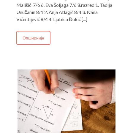
Mališić 7/6 6. Eva Šoljaga 7/6 8.razred 1. Tadija
Unučanin 8/1 2. Anja Atlagić 8/4 3. Ivana
Vićentijević 8/4 4. Ljubica Đukić [...]
Опширније
Р
Н
о
Д
р
1
С
М
Б