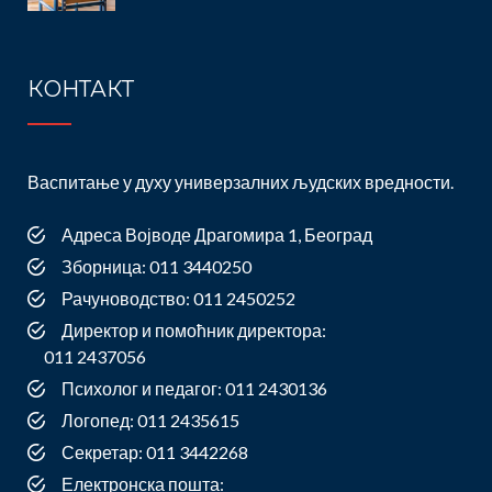
Darije Alimpić II mesto 8. razred Pavle Mališić I
mesto Filip Ristić III mesto Lola Preradović III
mesto Svi pomenuti učenici plasirali su se na
КОНТАКТ
gradsko takmičenje. Čestitamo svim učenicima!
Опширније
Васпитање у духу универзалних људских вредности.
Адреса Војводе Драгомира 1, Београд
Зборница: 011 3440250
Рачуноводство: 011 2450252
Директор и помоћник директора:
011 2437056
Психолог и педагог: 011 2430136
Логопед: 011 2435615
Секретар: 011 3442268
Електронска пошта: