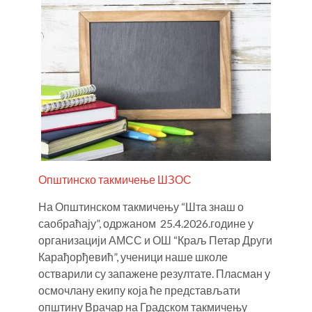
О
т
О
п
т
н
Т
д
В
Општинско такмичење ШЗОС
5
М
На Општинском такмичењу “Шта знаш о
В
саобраћају”, одржаном 25.4.2026.године у
5
организацији АМСС и ОШ “Краљ Петар Други
С
Карађорђевић”, ученици наше школе
м
остварили су запажене резултате. Пласман у
Цв
осмочлану екипу која ће представљати
општину Врачар на Градском такмичењу