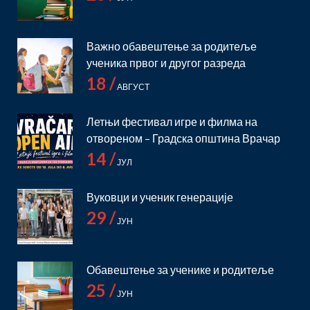
Важно обавештење за родитеље
ученика првог и другог разреда
18 /
АВГУСТ
Летњи фестивал игре и филма на
отвореном – Градска општина Врачар
14 /
ЈУЛ
Вуковци и ученик генерације
29 /
Општинско такмичење из историје
ЈУН
Opštinsko takmičenje iz istorije održano je
20.03.2024. Naši učenici ostvarili su dobre
Обавештење за ученике и родитеље
rezultate: 5.razred Marko Babac II mesto
25 /
Cvetina Petrović III mesto Marija Mališić III
ЈУН
mesto 6.razred Tadija Uničanin II mesto 7.razred