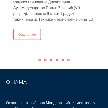
градско такмичење Дисциплина –
7
Аутомоделарство Павле Зечевић (VII –
М
разред), освојио је II место Градско
–
такмичење из Технике и технологије биће […]
Опширније
О НАМА
Основна школа Јован Миодраговић је смештена у