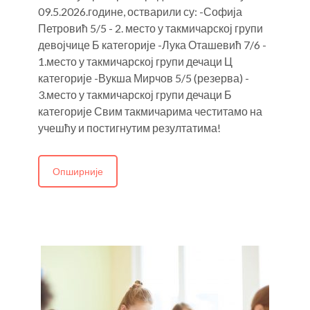
09.5.2026.године, остварили су: -Софија
Петровић 5/5 - 2. место у такмичарској групи
девојчице Б категорије -Лука Оташевић 7/6 -
1.место у такмичарској групи дечаци Ц
категорије -Вукша Мирчов 5/5 (резерва) -
3.место у такмичарској групи дечаци Б
категорије Свим такмичарима честитамо на
Р
учешћу и постигнутим резултатима!
о
Н
Опширније
2
Д
о
н
д
Б
Ч
г