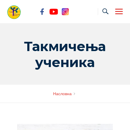
Skip
to
content
Такмичења
ученика
Насловна