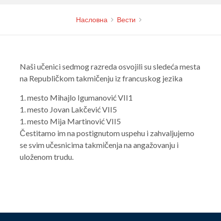
Насловна
Вести
Naši učenici sedmog razreda osvojili su sledeća mesta
na Republičkom takmičenju iz francuskog jezika
1. mesto Mihajlo Igumanović VII1
1. mesto Jovan Lakčević VII5
1. mesto Mija Martinović VII5
Čestitamo im na postignutom uspehu i zahvaljujemo
se svim učesnicima takmičenja na angažovanju i
uloženom trudu.
Post
navigation