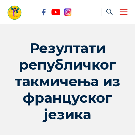
Skip
to
content
Резултати
републичког
такмичења из
француског
језика