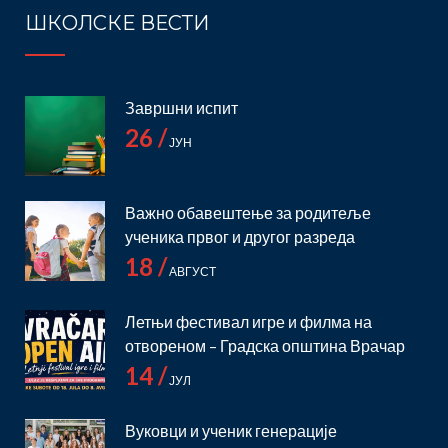
ШКОЛСКЕ ВЕСТИ
Завршни испит
26 /
ЈУН
Важно обавештење за родитеље
ученика првог и другог разреда
18 /
АВГУСТ
Летњи фестивал игре и филма на
отвореном – Градска општина Врачар
14 /
ЈУЛ
Вуковци и ученик генерације