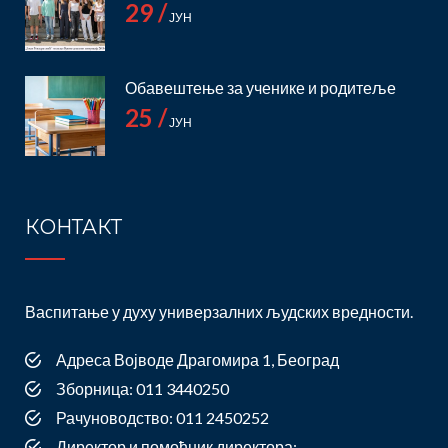
29 /
ЈУН
Обавештење за ученике и родитеље
25 /
ЈУН
КОНТАКТ
Васпитање у духу универзалних људских вредности.
Адреса Војводе Драгомира 1, Београд
Зборница: 011 3440250
Рачуноводство: 011 2450252
Директор и помоћник директора: