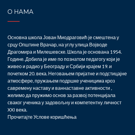
О НАМА
Основна школа Јован Миодраговић је смештена у
срцу Општине Врачар, на углу улица Војводе
Драгомира и Милешевске. Школа је основана 1954.
Године. Добила је име по познатом педагогу који је
живео и радио у Београду и Србији крајем 19. и
почетком 20. века. Неговањем пријатне и подстицајне
атмосфере, пружањем подршке ученицима кроз
савремену наставу и ваннаставне активности ,
желимо да пружимо основ за развој потенцијала
сваког ученика у задовољну и компетентну личност
XXI века.
Прочитајте
Услове коришћења