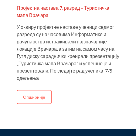
Пројектна настава 7. разред – Туристичка
мапа Врачара
У оквиру пројектне наставе ученици седмог
разреда су на часовима Информатике и
рачунарства истраживали најзначајније
локације Врачара, а затим на самом часу на
Гугл диску сараднички креирали презентацију
„Туристичка мапа Врачара“ и успешно је и
презентовали. Погледајте рад ученика 7/5
одељења
Опширније