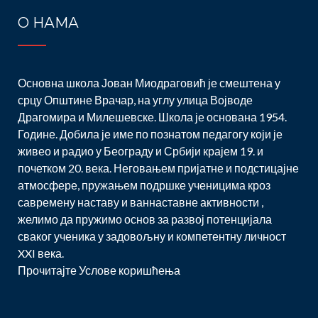
О НАМА
Основна школа Јован Миодраговић је смештена у
срцу Општине Врачар, на углу улица Војводе
Драгомира и Милешевске. Школа је основана 1954.
Године. Добила је име по познатом педагогу који је
живео и радио у Београду и Србији крајем 19. и
почетком 20. века. Неговањем пријатне и подстицајне
атмосфере, пружањем подршке ученицима кроз
савремену наставу и ваннаставне активности ,
желимо да пружимо основ за развој потенцијала
сваког ученика у задовољну и компетентну личност
XXI века.
Прочитајте
Услове коришћења