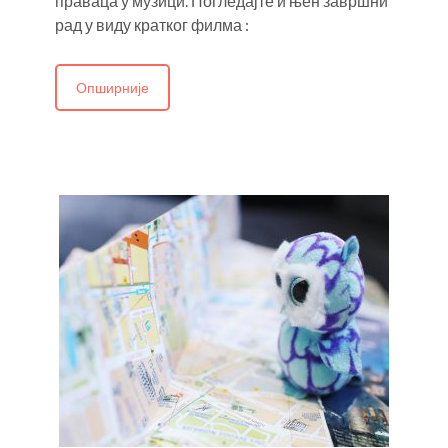
праваца у музици. Погледајте и њен завршни
рад у виду кратког филма :
Опширније