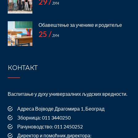
29 /
ЈУН
Обавештење за ученике и родитеље
25 /
ЈУН
КОНТАКТ
Васпитање у духу универзалних људских вредности.
Адреса Војводе Драгомира 1, Београд
Зборница: 011 3440250
Рачуноводство: 011 2450252
Директор и помоћник директора: