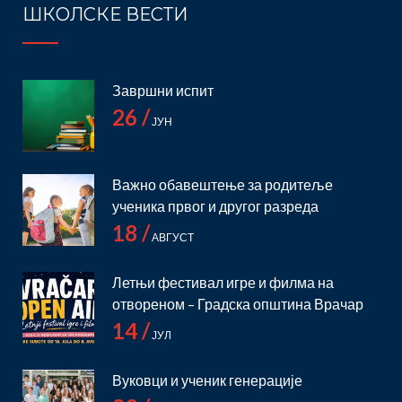
ШКОЛСКЕ ВЕСТИ
Завршни испит
26 /
ЈУН
Важно обавештење за родитеље
ученика првог и другог разреда
18 /
АВГУСТ
Летњи фестивал игре и филма на
отвореном – Градска општина Врачар
14 /
ЈУЛ
Вуковци и ученик генерације