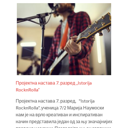
Пројектна настава 7. разред „Istorija
RocknRolla“
Пројектна настава 7. разред, "Istorija
RocknRolla", ученица 7/2 Марија Наумоски
нам је на врло креативан и инспиративан
начин представила један од за њу значајнијих