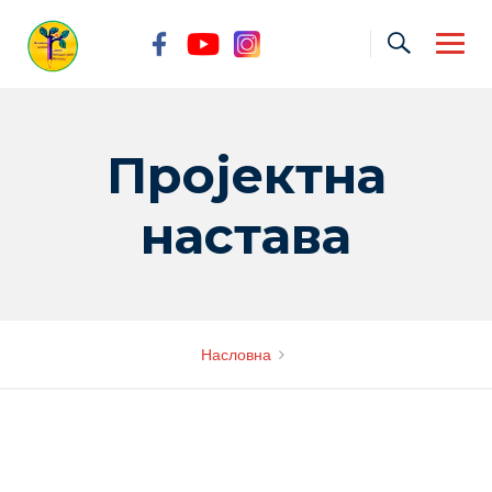
Skip
to
content
Пројектна
настава
Насловна