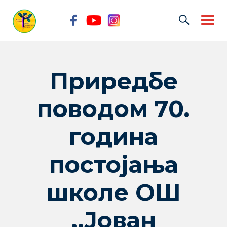
Skip
to
content
Приредбе
поводом 70.
година
постојања
школе ОШ
,,Јован