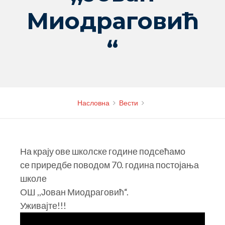
Миодраговић
“
Насловна
Вести
На крају ове школске године подсећамо
се
приредбе поводом 70. година постојања
школе
ОШ ,,Јован Миодраговић“.
Уживајте!!!