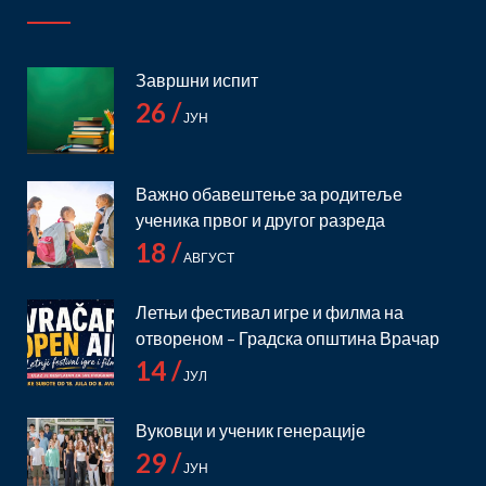
Завршни испит
26 /
ЈУН
Важно обавештење за родитеље
ученика првог и другог разреда
18 /
АВГУСТ
Летњи фестивал игре и филма на
отвореном – Градска општина Врачар
14 /
ЈУЛ
Вуковци и ученик генерације
29 /
ЈУН