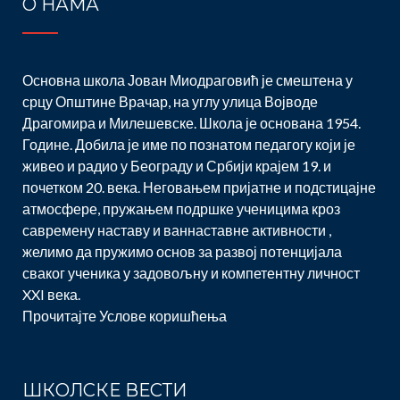
О НАМА
Основна школа Јован Миодраговић је смештена у
срцу Општине Врачар, на углу улица Војводе
Драгомира и Милешевске. Школа је основана 1954.
Године. Добила је име по познатом педагогу који је
живео и радио у Београду и Србији крајем 19. и
почетком 20. века. Неговањем пријатне и подстицајне
атмосфере, пружањем подршке ученицима кроз
савремену наставу и ваннаставне активности ,
желимо да пружимо основ за развој потенцијала
сваког ученика у задовољну и компетентну личност
XXI века.
Прочитајте
Услове коришћења
ШКОЛСКЕ ВЕСТИ