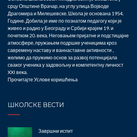
срцу Општине Врачар, на углу улица Војводе
Драгомира и Милешевске. Школа је основана 1954.
Године. Добила је име по познатом педагогу који је
живео и радио у Београду и Србији крајем 19. и
почетком 20. века. Неговањем пријатне и подстицајне
атмосфере, пружањем подршке ученицима кроз
савремену наставу и ваннаставне активности ,
желимо да пружимо основ за развој потенцијала
сваког ученика у задовољну и компетентну личност
XXI века.
Прочитајте
Услове коришћења
ШКОЛСКЕ ВЕСТИ
Завршни испит