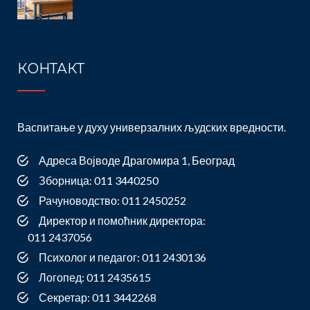
КОНТАКТ
Васпитање у духу универзалних људских вредности.
Адреса Војводе Драгомира 1, Београд
Зборница: 011 3440250
Рачуноводство: 011 2450252
Директор и помоћник директора:
011 2437056
Психолог и педагог: 011 2430136
Логопед: 011 2435615
Секретар: 011 3442268