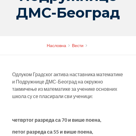
ДМС-Београд
Насловна
Вести
Одлуком Градског актива наставника математике
и Подружнице ДМС-Београд на окружно
такмичење из математике за ученике основних
школа су се пласирали сви ученици:
четвртог разреда са 70 и више поена,
петог разреда са 55 и више поена,