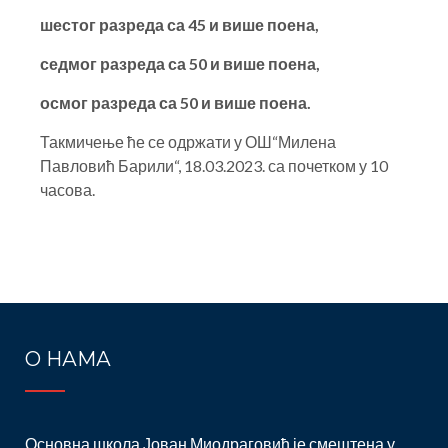
шестог разреда са 45 и више поена,
седмог разреда са 50 и више поена,
осмог разреда са 50 и више поена.
Такмичење ће се одржати у ОШ“Милена
Павловић Барили“, 18.03.2023. са почетком у 10
часова.
Post
navigation
О НАМА
Основна школа Јован Миодраговић је смештена у