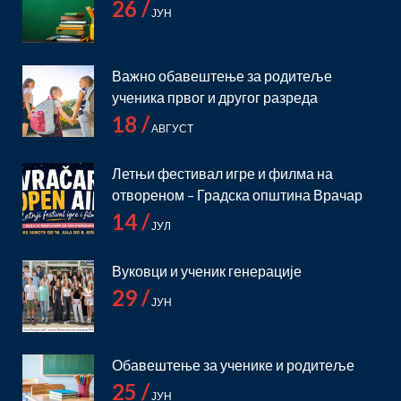
26 /
ЈУН
Важно обавештење за родитеље
ученика првог и другог разреда
18 /
АВГУСТ
Летњи фестивал игре и филма на
отвореном – Градска општина Врачар
14 /
ЈУЛ
Вуковци и ученик генерације
29 /
ЈУН
Обавештење за ученике и родитеље
25 /
ЈУН