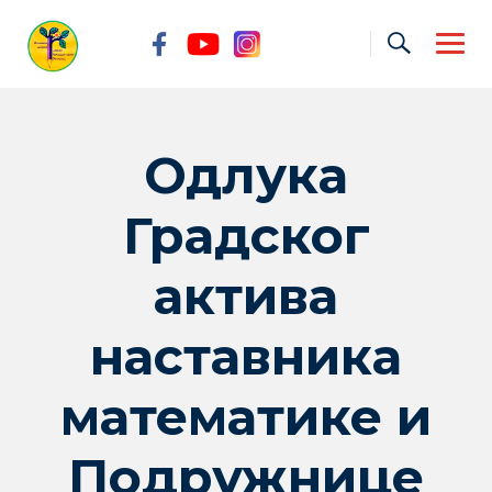
Skip
to
content
Одлука
Градског
актива
наставника
математике и
Подружнице