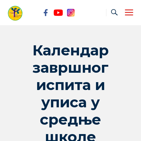
Skip
to
content
Календар
завршног
испита и
уписа у
средње
школе