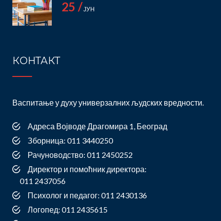
25 /
ЈУН
КОНТАКТ
Васпитање у духу универзалних људских вредности.
Адреса Војводе Драгомира 1, Београд
Зборница: 011 3440250
Рачуноводство: 011 2450252
Директор и помоћник директора:
011 2437056
Психолог и педагог: 011 2430136
Логопед: 011 2435615