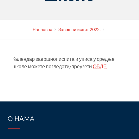
Насловна
Завршни испит 2022.
Календар завршног испита и уписа у средње
школе можете погледати/преузети
ОВДЕ
Post
navigation
О НАМА