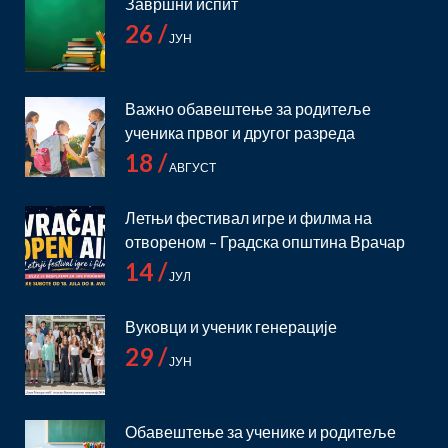
Завршни испит
26 /
ЈУН
Важно обавештење за родитеље
ученика првог и другог разреда
18 /
АВГУСТ
Летњи фестивал игре и филма на
отвореном – Градска општина Врачар
14 /
ЈУЛ
Вуковци и ученик генерације
29 /
ЈУН
Обавештење за ученике и родитеље