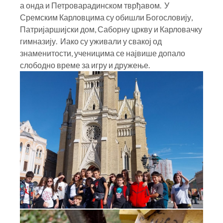
а онда и Петроварадинском тврђавом. У
Сремским Карловцима су обишли Богословију,
Патријаршијски дом, Саборну цркву и Карловачку
гимназију. Иако су уживали у свакој од
знаменитости, ученицима се највише допало
слободно време за игру и дружење.