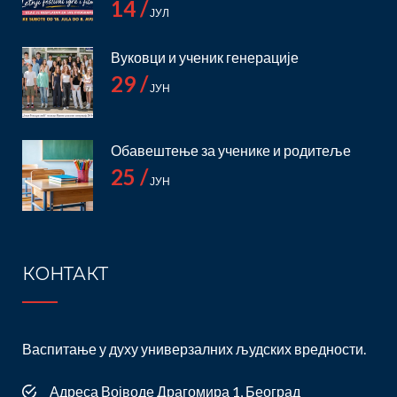
14 /
ЈУЛ
Вуковци и ученик генерације
29 /
ЈУН
Обавештење за ученике и родитеље
25 /
ЈУН
КОНТАКТ
Васпитање у духу универзалних људских вредности.
Адреса Војводе Драгомира 1, Београд