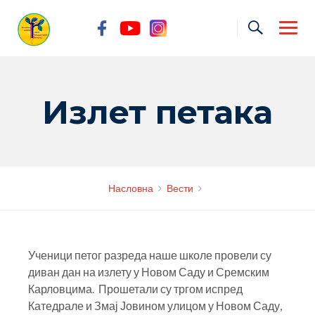
Skip
to
content
Излет петака
Насловна
Вести
Ученици петог разреда наше школе провели су
диван дан на излету у Новом Саду и Сремским
Карловцима. Прошетали су тргом испред
Катедрале и Змај Јовином улицом у Новом Саду,