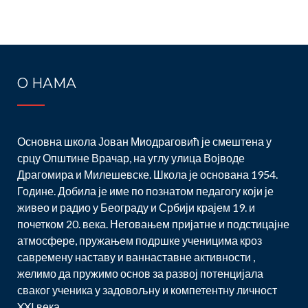
О НАМА
Основна школа Јован Миодраговић је смештена у
срцу Општине Врачар, на углу улица Војводе
Драгомира и Милешевске. Школа је основана 1954.
Године. Добила је име по познатом педагогу који је
живео и радио у Београду и Србији крајем 19. и
почетком 20. века. Неговањем пријатне и подстицајне
атмосфере, пружањем подршке ученицима кроз
савремену наставу и ваннаставне активности ,
желимо да пружимо основ за развој потенцијала
сваког ученика у задовољну и компетентну личност
XXI века.