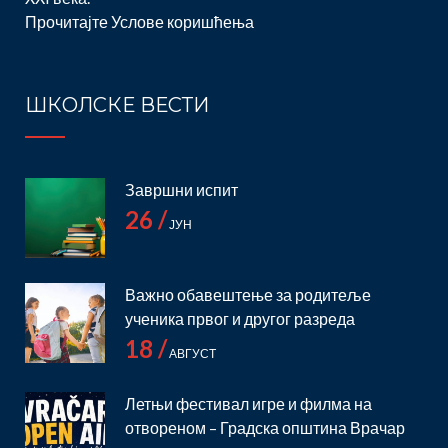
Прочитајте
Услове коришћења
ШКОЛСКЕ ВЕСТИ
Завршни испит
26 /
ЈУН
Важно обавештење за родитеље
ученика првог и другог разреда
18 /
АВГУСТ
Летњи фестивал игре и филма на
отвореном – Градска општина Врачар