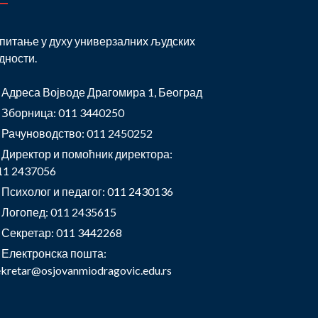
питање у духу универзалних људских
дности.
Адреса Војводе Драгомира 1, Београд
Зборница: 011 3440250
Рачуноводство: 011 2450252
Директор и помоћник директора:
11 2437056
Психолог и педагог: 011 2430136
Логопед: 011 2435615
Секретар: 011 3442268
Електронска пошта:
ekretar@osjovanmiodragovic.edu.rs