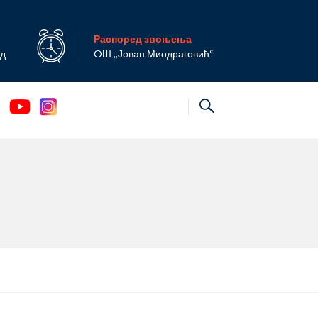
Распоред звоњења
ад
OШ ,,Јован Миодраговић“