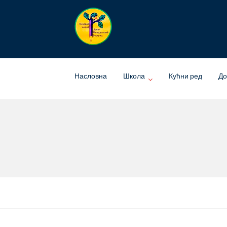
Skip
to
content
Насловна
Школа
Кућни ред
До