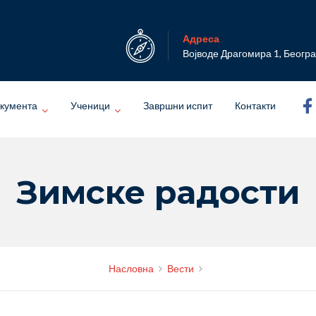
Адреса
Војводе Драгомира 1, Беогр
кумента
Ученици
Завршни испит
Контакти
Зимске радости
Насловна
Вести