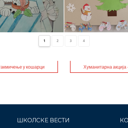
1
2
3
4
такмичење у кошарци
Хуманитарна акција
пакетића
ШКОЛСКЕ ВЕСТИ
КО