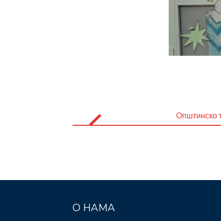
Post
navigation
Општинско 
О НАМА