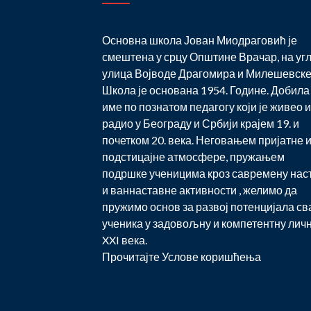
Основна школа Јован Миодраговић је
смештена у срцу Општине Врачар, на уг
улица Војводе Драгомира и Милешевске
Школа је основана 1954. Године. Добила 
име по познатом педагогу који је живео и
радио у Београду и Србији крајем 19. и
почетком 20. века. Неговањем пријатне 
подстицајне атмосфере, пружањем
подршке ученицима кроз савремену нас
и ваннаставне активности , желимо да
пружимо основ за развој потенцијала св
ученика у задовољну и компетентну лич
XXI века.
Прочитајте
Услове коришћења