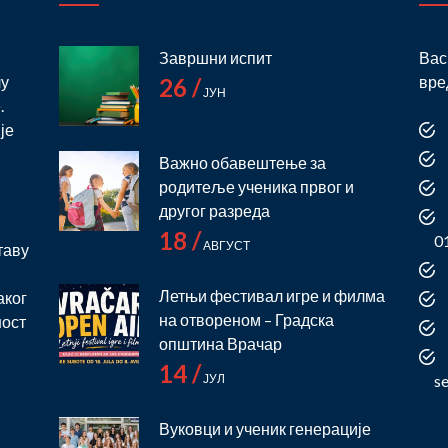
Завршни испит
Вас
лу
вре
26 /
ЈУН
.
је
Важно обавештење за
родитеље ученика првог и
и
другог разреда
18 /
0
АВГУСТ
таву
Летњи фестивал игре и филма
аког
на отвореном – Градска
ност
општина Врачар
14 /
ЈУЛ
s
Вуковци и ученик генерације