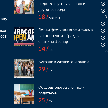
родитеље ученика првог и
и
другог разреда
18 /
0
АВГУСТ
таву
Летњи фестивал игре и филма
аког
на отвореном – Градска
ност
општина Врачар
14 /
ЈУЛ
s
Вуковци и ученик генерације
29 /
ЈУН
Обавештење за ученике и
родитеље
25 /
ЈУН