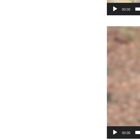
00:00
Прегледач
видео
записа
00:00