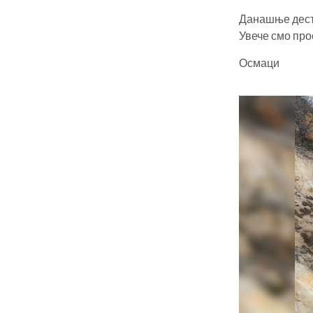
Данашње дест
Увече смо пр
Осмаци
Прегледач
видео
записа