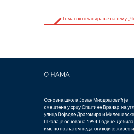
Post
navigation
Тематско планирање на тему 
О НАМА
Основна школа Јован Миодраговић је
смештена у срцу Општине Врачар, на уг
улица Војводе Драгомира и Милешевске
Школа је основана 1954. Године. Добила 
име по познатом педагогу који је живео и