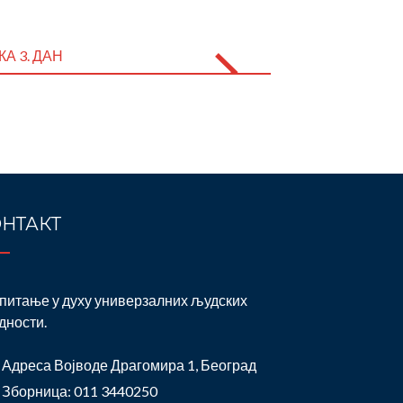
А 3. ДАН
НТАКТ
питање у духу универзалних људских
дности.
Адреса Војводе Драгомира 1, Београд
Зборница: 011 3440250