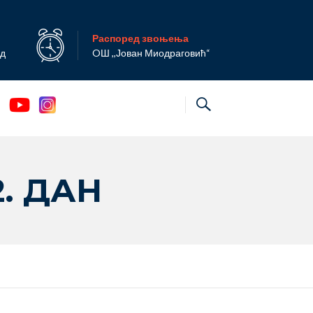
Распоред звоњења
ад
OШ ,,Јован Миодраговић“
. ДАН