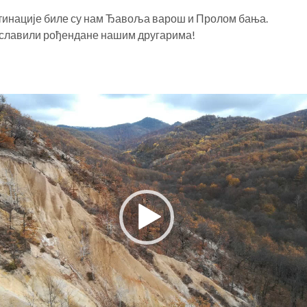
инације биле су нам Ђавоља варош и Пролом бања.
ославили рођендане нашим другарима!