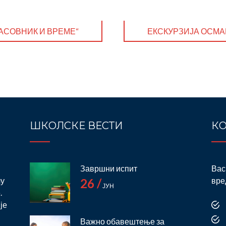
,,ЧАСОВНИК И ВРЕМЕ“
ЕКСКУРЗИЈА ОСМАК
ШКОЛСКЕ ВЕСТИ
КО
Завршни испит
Вас
лу
вре
26 /
ЈУН
.
је
Важно обавештење за