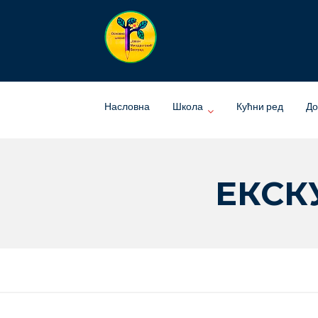
Skip
to
content
Насловна
Школа
Кућни ред
До
ЕКСК