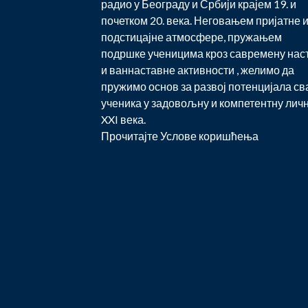
радио у Београду и Србији крајем 19. и
почетком 20. века. Неговањем пријатне 
подстицајне атмосфере, пружањем
подршке ученицима кроз савремену нас
и ваннаставне активности , желимо да
пружимо основ за развој потенцијала св
ученика у задовољну и компетентну лич
XXI века.
Прочитајте
Услове коришћења