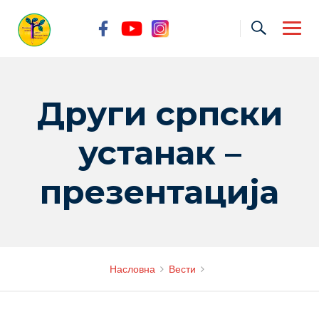
Skip
to
content
Други српски
устанак –
презентација
Насловна
Вести