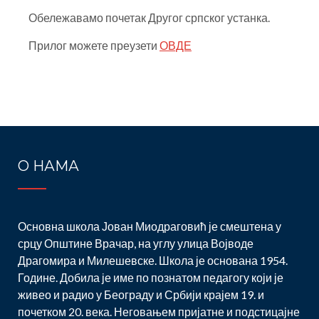
Обележавамо почетак Другог српског устанка.
Прилог можете преузети
ОВДЕ
Post
navigation
О НАМА
Основна школа Јован Миодраговић је смештена у
срцу Општине Врачар, на углу улица Војводе
Драгомира и Милешевске. Школа је основана 1954.
Године. Добила је име по познатом педагогу који је
живео и радио у Београду и Србији крајем 19. и
почетком 20. века. Неговањем пријатне и подстицајне