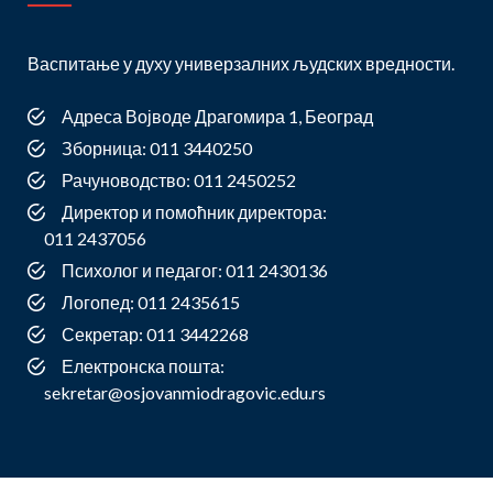
Васпитање у духу универзалних људских вредности.
Адреса Војводе Драгомира 1, Београд
Зборница: 011 3440250
Рачуноводство: 011 2450252
Директор и помоћник директора:
011 2437056
Психолог и педагог: 011 2430136
Логопед: 011 2435615
Секретар: 011 3442268
Електронска пошта:
sekretar@osjovanmiodragovic.edu.rs