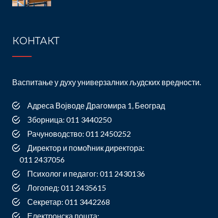
КОНТАКТ
Васпитање у духу универзалних људских вредности.
Адреса Војводе Драгомира 1, Београд
Зборница: 011 3440250
Рачуноводство: 011 2450252
Директор и помоћник директора:
011 2437056
Психолог и педагог: 011 2430136
Логопед: 011 2435615
Секретар: 011 3442268
Електронска пошта: