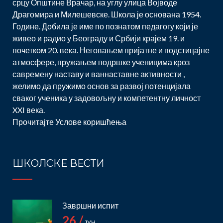
Драгомира и Милешевске. Школа је основана 1954.
Године. Добила је име по познатом педагогу који је
живео и радио у Београду и Србији крајем 19. и
почетком 20. века. Неговањем пријатне и подстицајне
атмосфере, пружањем подршке ученицима кроз
савремену наставу и ваннаставне активности ,
желимо да пружимо основ за развој потенцијала
сваког ученика у задовољну и компетентну личност
XXI века.
Прочитајте
Услове коришћења
ШКОЛСКЕ ВЕСТИ
Завршни испит
26 /
ЈУН