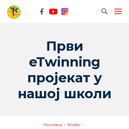
Skip
to
content
Први
eTwinning
пројекат у
нашој школи
Насловна
Млађи