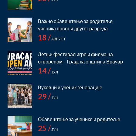
Важно обавештење за родитеље
ученика првог и другог разреда
18 /
АВГУСТ
Летњи фестивал игре и филма на
отвореном – Градска општина Врачар
14 /
ЈУЛ
Вуковци и ученик генерације
29 /
ЈУН
Обавештење за ученике и родитеље
25 /
ЈУН