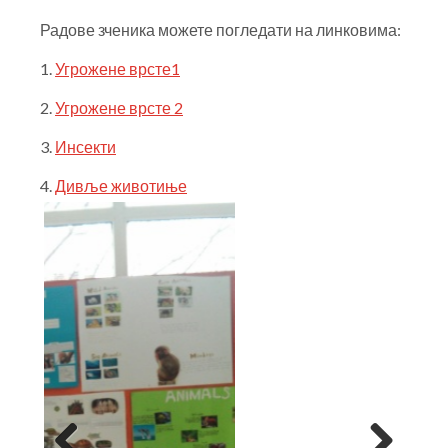
Радове зченика можете погледати на линковима:
1.
Угрожене врсте1
2.
Угрожене врсте 2
3.
Инсекти
4.
Дивље животиње