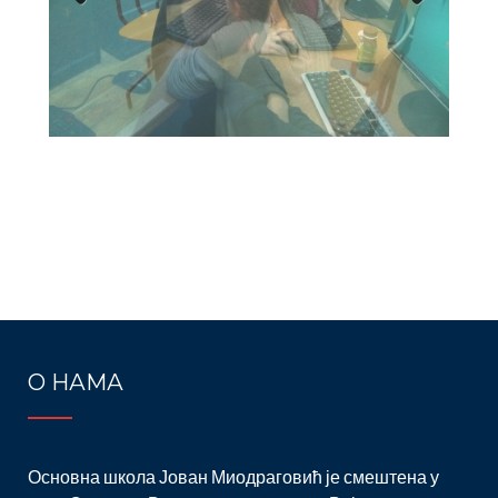
Previ
Next
ous
Post
navigation
О НАМА
Основна школа Јован Миодраговић је смештена у
срцу Општине Врачар, на углу улица Војводе