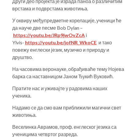
Други део пројекта је израда паноа о различитим
врстама и подврстама животиња.
У оквиру међупредметне корелације, ученици ће
да науче две песме Bob Dylan –
https://youtu.be/JRp9jwOvZcA
i
Ylvis-
https://youtu.be/jofNR_WkoCE
и тако
повежу енглески језик, музичко и природу и
друштво.
На часовима веронауке, обрађиваће тему Нојева
барка са наставницом Јаном Ђукић Вуковић.
Пратите нас и уживајте у радовима наших
ученика.
Надамо се да смо вам приближили магични свет
животиња.
Веселинка Аврамов, проф. енглеског језика са
ученицима четвртог разреда.