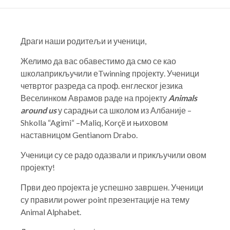
Драги наши родитељи и ученици,
Желимо да вас обавестимо да смо се као
школа
прикључили еTwinning пројекту. Ученици
четвртог разреда са проф. енглеског језика
Веселинком Аврамов раде на пројекту
Animals
around us
у сарадњи са школом из Албаније –
Shkolla “Agimi“ –Maliq, Korçë и њиховом
наставницом Gentianom Drabo.
Ученици су се радо одазвали и прикључили овом
пројекту!
Први део пројекта је успешно завршен. Ученици
су правили power point презентације на тему
Animal Alphabet.