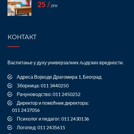
25 /
ЈУН
КОНТАКТ
Васпитање у духу универзалних људских вредности.
Адреса Војводе Драгомира 1, Београд
Зборница: 011 3440250
Рачуноводство: 011 2450252
Директор и помоћник директора:
011 2437056
Психолог и педагог: 011 2430136
Логопед: 011 2435615