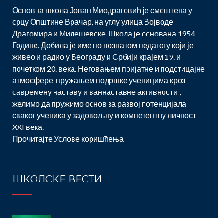
Основна школа Јован Миодраговић је смештена у
срцу Општине Врачар, на углу улица Војводе
Драгомира и Милешевске. Школа је основана 1954.
Године. Добила је име по познатом педагогу који је
живео и радио у Београду и Србији крајем 19. и
почетком 20. века. Неговањем пријатне и подстицајне
атмосфере, пружањем подршке ученицима кроз
савремену наставу и ваннаставне активности ,
желимо да пружимо основ за развој потенцијала
сваког ученика у задовољну и компетентну личност
XXI века.
Прочитајте
Услове коришћења
ШКОЛСКЕ ВЕСТИ