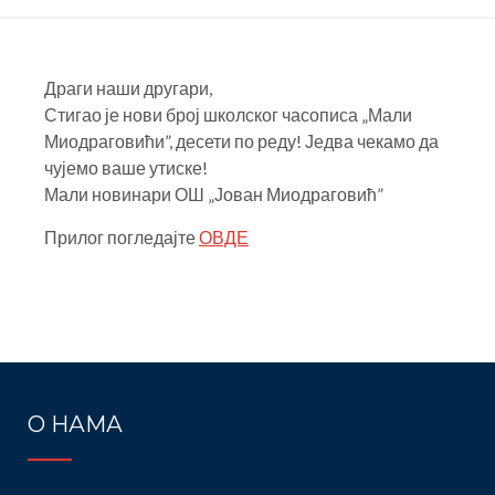
Драги наши другари,
Стигао је нови број школског часописа „Мали
Миодраговићи”, десети по реду! Једва чекамо да
чујемо ваше утиске!
Мали новинари ОШ „Јован Миодраговић”
Прилог погледајте
ОВДЕ
Post
navigation
О НАМА