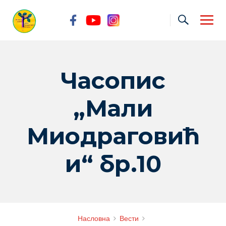
Skip
to
content
Часопис
„Мали
Миодраговић
и“ бр.10
Насловна
Вести