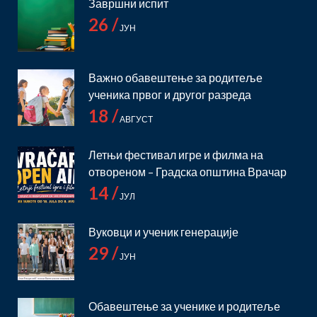
Завршни испит
26 /
ЈУН
Важно обавештење за родитеље
ученика првог и другог разреда
18 /
АВГУСТ
Летњи фестивал игре и филма на
отвореном – Градска општина Врачар
14 /
ЈУЛ
Вуковци и ученик генерације
29 /
ЈУН
Обавештење за ученике и родитеље