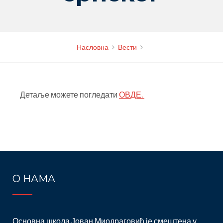
Насловна
Вести
Детаље можете погледати
ОВДЕ.
Post
navigation
О НАМА
Основна школа Јован Миодраговић је смештена у