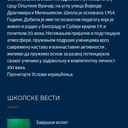
срцу Општине Врачар, на углу улица Војводе
Драгомира и Милешевске. Школа је основана 1954.
Године. Добила је име по познатом педагогу који је
живео и радио у Београду и Србији крајем 19. и
почетком 20. века. Неговањем пријатне и подстицајне
атмосфере, пружањем подршке ученицима кроз
савремену наставу и ваннаставне активности ,
желимо да пружимо основ за развој потенцијала
сваког ученика у задовољну и компетентну личност
XXI века.
Прочитајте
Услове коришћења
ШКОЛСКЕ ВЕСТИ
Завршни испит