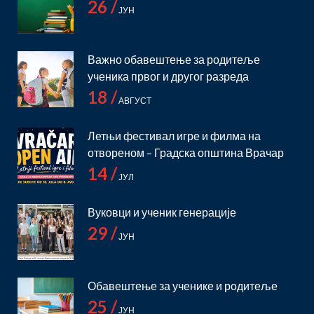
26 /
ЈУН
Важно обавештење за родитеље
ученика првог и другог разреда
18 /
АВГУСТ
Летњи фестивал игре и филма на
отвореном – Градска општина Врачар
14 /
ЈУЛ
Вуковци и ученик генерације
29 /
ЈУН
Обавештење за ученике и родитеље
25 /
ЈУН