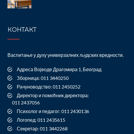
КОНТАКТ
Васпитање у духу универзалних људских вредности.
Адреса Војводе Драгомира 1, Београд
Зборница: 011 3440250
Рачуноводство: 011 2450252
Директор и помоћник директора:
011 2437056
Психолог и педагог: 011 2430136
Логопед: 011 2435615
Секретар: 011 3442268