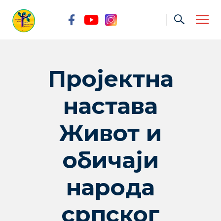
Skip
to
content
Пројектна
настава
Живот и
обичаји
народа
српског