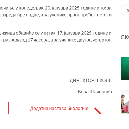
чиње у понедељак, 20. јануара 2025. године и то: за
Пре
разреда пре подне, а за ученике првог, трећег, петог и
жица обавиће се у пeтак, 17. јануара 2025. године и
СК
г разреда од 17 часова, а за ученике другог, четвртог,
ДИРЕКТОР ШКОЛЕ
Вера Шаиновић
Додатна настава биологије