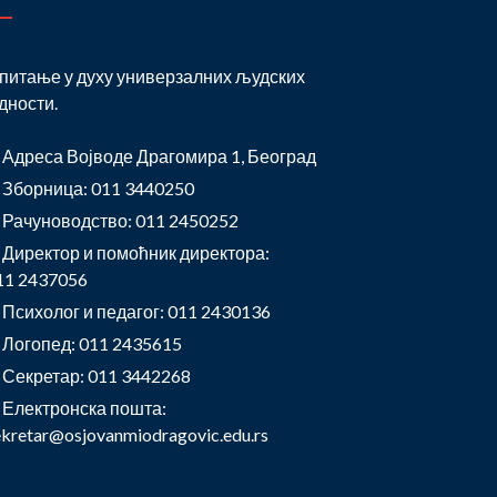
питање у духу универзалних људских
дности.
Адреса Војводе Драгомира 1, Београд
Зборница: 011 3440250
Рачуноводство: 011 2450252
Директор и помоћник директора:
11 2437056
Психолог и педагог: 011 2430136
Логопед: 011 2435615
Секретар: 011 3442268
Електронска пошта:
ekretar@osjovanmiodragovic.edu.rs