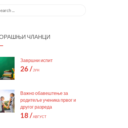
трага:
ОРАШЊИ ЧЛАНЦИ
Завршни испит
26 /
ЈУН
Важно обавештење за
родитеље ученика првог и
другог разреда
18 /
АВГУСТ