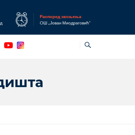
Распоред звоњења
ад
OШ ,,Јован Миодраговић“
одишта