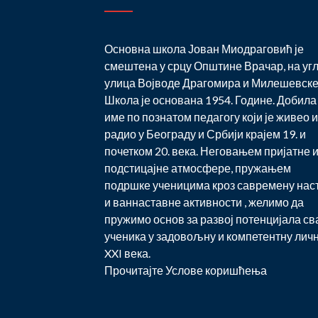
Основна школа Јован Миодраговић је
смештена у срцу Општине Врачар, на уг
улица Војводе Драгомира и Милешевске
Школа је основана 1954. Године. Добила 
име по познатом педагогу који је живео и
радио у Београду и Србији крајем 19. и
почетком 20. века. Неговањем пријатне 
подстицајне атмосфере, пружањем
подршке ученицима кроз савремену нас
и ваннаставне активности , желимо да
пружимо основ за развој потенцијала св
ученика у задовољну и компетентну лич
XXI века.
Прочитајте
Услове коришћења