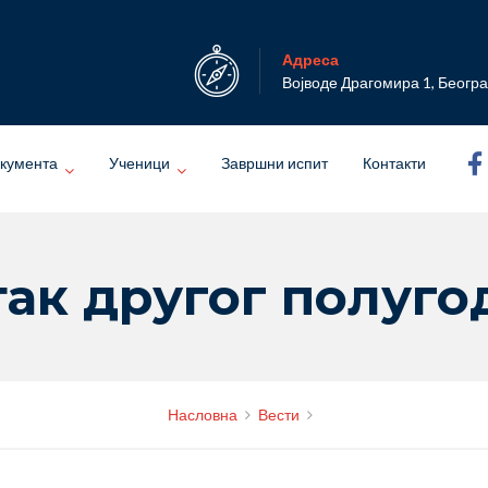
Адреса
Војводе Драгомира 1, Беогр
кумента
Ученици
Завршни испит
Контакти
ак другог полуг
Насловна
Вести