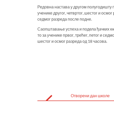
Редовна настава у другом полугодишту по
ученике другог, четвртог, шестог и осмог 
седмог разреда после подне.
Саопштавање успеха и подела ђачких књи
то за ученике првог, трећег, петог и седмо
шестог и осмог разреда од 18 часова.
Post
navigation
Отворени дан школе