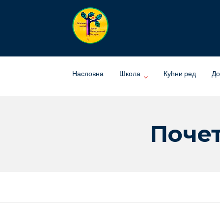
Skip
to
content
Насловна
Школа
Кућни ред
До
Почет