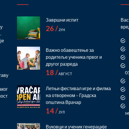
Завршни испит
Вас
лу
вре
26 /
ЈУН
.
је
Важно обавештење за
родитеље ученика првог и
и
другог разреда
18 /
0
АВГУСТ
таву
Летњи фестивал игре и филма
аког
на отвореном – Градска
ност
општина Врачар
14 /
ЈУЛ
s
Вуковци и ученик генерације