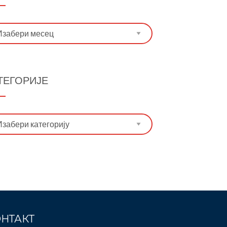
иве
ТЕГОРИЈЕ
егорије
НТАКТ