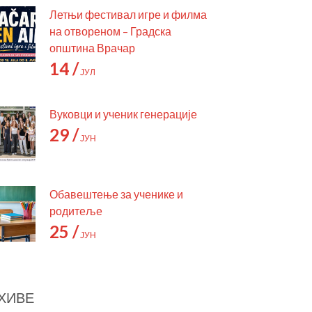
Летњи фестивал игре и филма
на отвореном – Градска
општина Врачар
14 /
ЈУЛ
Вуковци и ученик генерације
29 /
ЈУН
Обавештење за ученике и
родитеље
25 /
ЈУН
ХИВЕ