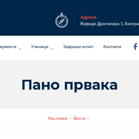
Адреса
Војводе Драгомира 1, Беогр
кумента
Ученици
Завршни испит
Контакти
Пано првака
Насловна
Вести