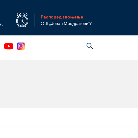
Распоред звоњења
ад
OШ ,,Јован Миодраговић“