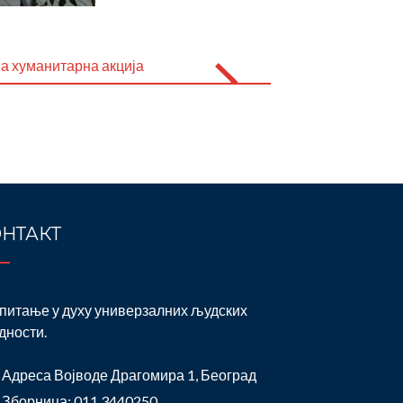
а хуманитарна акција
НТАКТ
питање у духу универзалних људских
дности.
Адреса Војводе Драгомира 1, Београд
Зборница: 011 3440250