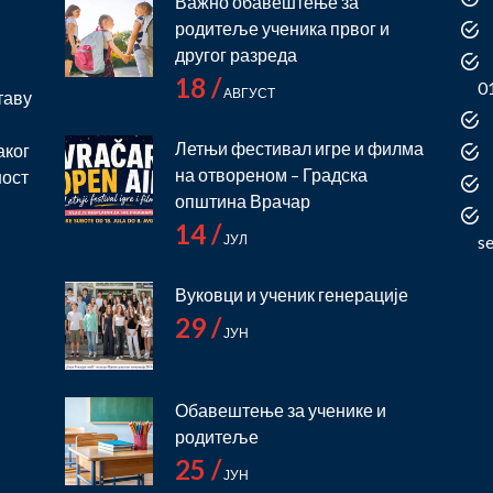
Важно обавештење за
родитеље ученика првог и
и
другог разреда
18 /
0
АВГУСТ
таву
Летњи фестивал игре и филма
аког
на отвореном – Градска
ност
општина Врачар
14 /
ЈУЛ
s
Вуковци и ученик генерације
29 /
ЈУН
Обавештење за ученике и
родитеље
25 /
ЈУН