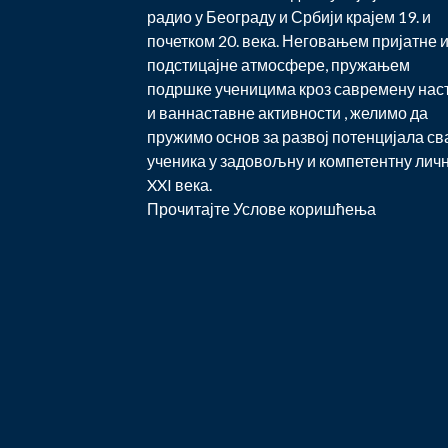
радио у Београду и Србији крајем 19. и
почетком 20. века. Неговањем пријатне 
подстицајне атмосфере, пружањем
подршке ученицима кроз савремену нас
и ваннаставне активности , желимо да
пружимо основ за развој потенцијала св
ученика у задовољну и компетентну лич
XXI века.
Прочитајте
Услове коришћења