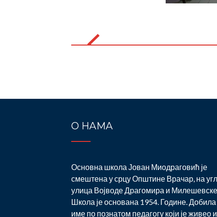
Post
navigation
О НАМА
Основна школа Јован Миодраговић је
смештена у срцу Општине Врачар, на уг
улица Војводе Драгомира и Милешевске
Школа је основана 1954. Године. Добила 
име по познатом педагогу који је живео и