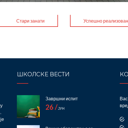
Стари занати
Успешно реализован
ШКОЛСКЕ ВЕСТИ
КО
Завршни испит
Вас
лу
вре
26 /
ЈУН
.
је