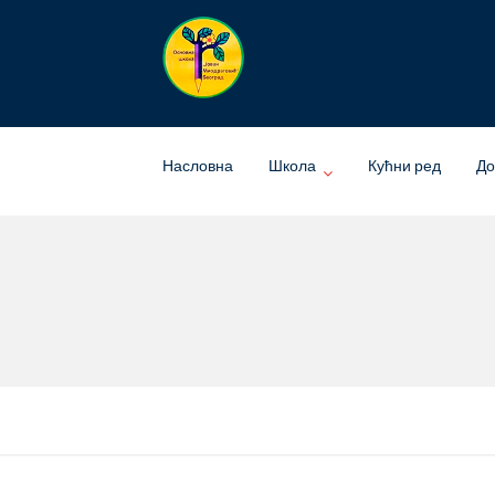
Skip
to
content
Насловна
Школа
Кућни ред
До