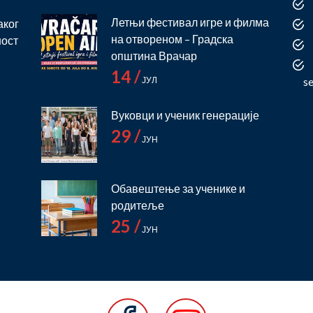
Летњи фестивал игре и филма
аког
на отвореном – Градска
ност
општина Врачар
14 /
ЈУЛ
s
Вуковци и ученик генерације
29 /
ЈУН
Обавештење за ученике и
родитеље
25 /
ЈУН