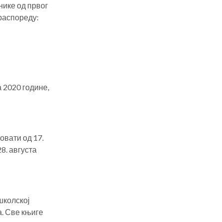
нике од првог
 распореду:
а 2020 године,
овати од 17.
28. августа
школској
. Све књиге