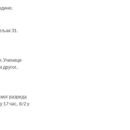
одине.
ељак 31.
е. Ученици
и другог,
смог разреда
 17 час, 8/2 у