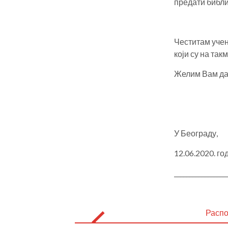
предати библи
Честитам учен
који су на та
Желим Вам да
У Беог
12.06.20
_________________
Post
navigation
Распо