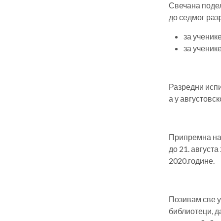
Свечана подел
до седмог раз
за ученике
за ученике
Разредни испит
а у августовск
Припремна нас
до 21. августа
2020.године.
Позивам све у
библиотеци, д