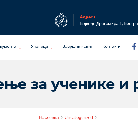
Адреса
Војводе Драгомира 1, Беогр
кумента
Ученици
Завршни испит
Контакти
ње за ученике и
Насловна
Uncategorized