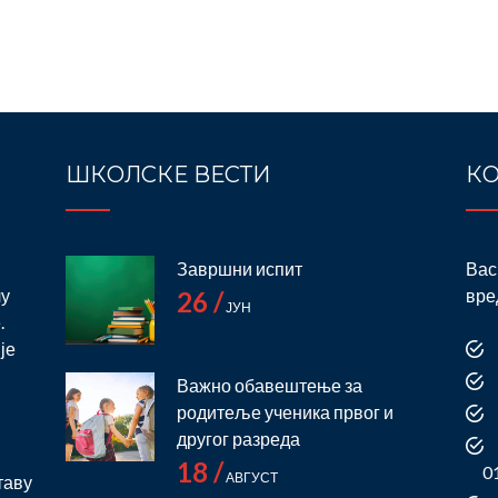
ШКОЛСКЕ ВЕСТИ
КО
Завршни испит
Вас
лу
вре
26 /
ЈУН
.
је
Важно обавештење за
родитеље ученика првог и
и
другог разреда
18 /
0
АВГУСТ
таву