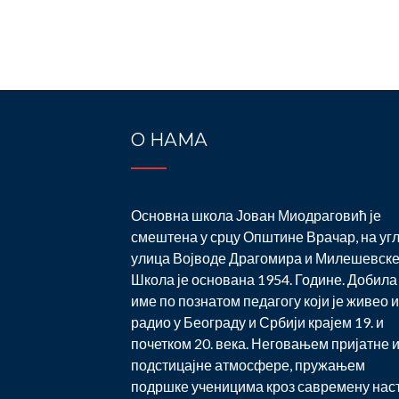
О НАМА
Основна школа Јован Миодраговић је
смештена у срцу Општине Врачар, на уг
улица Војводе Драгомира и Милешевске
Школа је основана 1954. Године. Добила 
име по познатом педагогу који је живео и
радио у Београду и Србији крајем 19. и
почетком 20. века. Неговањем пријатне 
подстицајне атмосфере, пружањем
подршке ученицима кроз савремену нас