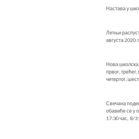
Настава у школ
Летњи распуст
августа 2020. 
Нова школска 
првог, трећег,
четвртог, шес
Свечана подел
обавиће се у п
17:30 час, 8/3 