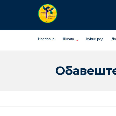
Skip
to
content
Насловна
Школа
Кућни ред
До
Обавеште