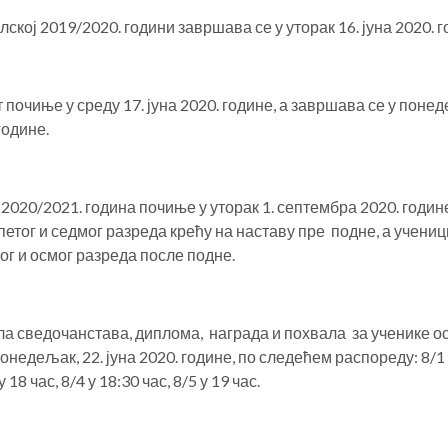
ској 2019/2020. години завршава се у уторак 16. јуна 2020. г
 почиње у среду 17. јуна 2020. године, а завршава се у понед
године.
2020/2021. година почиње у уторак 1. септембра 2020. годин
 петог и седмог разреда крећу на наставу пре подне, а учениц
тог и осмог разреда после подне.
а сведочанстава, диплома, награда и похвала за ученике о
онедељак, 22. јуна 2020. године, по следећем распореду: 8/1 у
у 18 час, 8/4 у 18:30 час, 8/5 у 19 час.