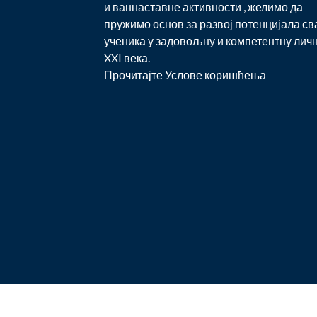
и ваннаставне активности , желимо да
пружимо основ за развој потенцијала св
ученика у задовољну и компетентну лич
XXI века.
Прочитајте
Услове коришћења