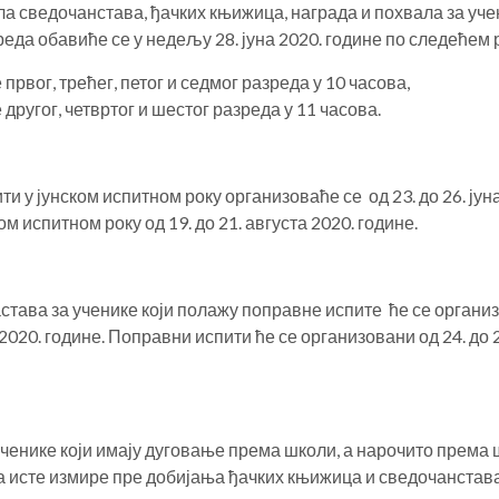
а сведочанстава, ђачких књижица, награда и похвала за уче
реда обавиће се у недељу 28. јуна 2020. године по следећем
 првог, трећег, петог и седмог разреда у 10 часова,
 другог, четвртог и шестог разреда у 11 часова.
и у јунском испитном року организоваће се од 23. до 26. јун
ом испитном року од 19. до 21. августа 2020. године.
тава за ученике који полажу поправне испите ће се организ
 2020. године. Поправни испити ће се организовани од 24. до 
ченике који имају дуговање према школи, а нарочито према 
а исте измире пре добијања ђачких књижица и сведочанстава