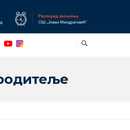
Распоред звоњења
ад
OШ ,,Јован Миодраговић“
 родитеље