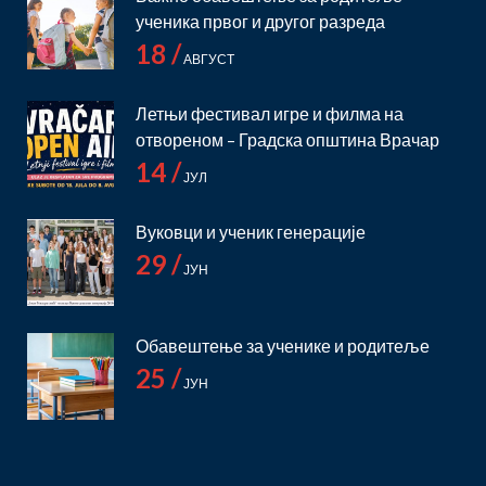
ученика првог и другог разреда
18 /
АВГУСТ
Летњи фестивал игре и филма на
отвореном – Градска општина Врачар
14 /
ЈУЛ
Вуковци и ученик генерације
29 /
ЈУН
Обавештење за ученике и родитеље
25 /
ЈУН