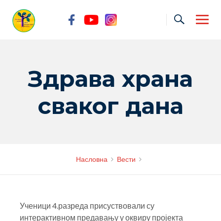
Skip
to
content
Здрава храна
сваког дана
Насловна
Вести
Ученици 4.разреда присуствовали су
интерактивном предавању у оквиру пројекта