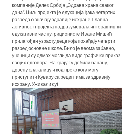
компаније Делез Србија „Здрава храна сваког
дана“. Циљ пројекта је едукација ђака четвртих
разреда о значају здравије исхране. Главна
активност пројекта подразумевала интерактивни
едукативни час нутриционисте Иване Мишић
прилагођен узрасту деце која похађају четврти
разред основне школе. Било је веома забавно,
ученици су одмах могли да виде графички приказ
својих одговора. На крају су добили банану,
дрвену слагалицу и код преко кога могу
приступити Кувару са рецептима за здравију
исхрану. Уживали су!