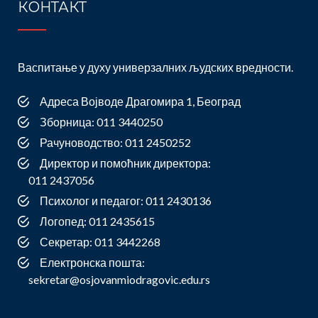
КОНТАКТ
Васпитање у духу универзалних људских вредности.
Адреса Војводе Драгомира 1, Београд
Зборница: 011 3440250
Рачуноводство: 011 2450252
Директор и помоћник директора:
011 2437056
Психолог и педагог: 011 2430136
Логопед: 011 2435615
Секретар: 011 3442268
Електронска пошта:
sekretar@osjovanmiodragovic.edu.rs