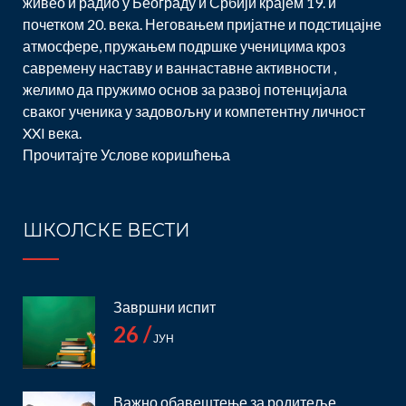
живео и радио у Београду и Србији крајем 19. и
почетком 20. века. Неговањем пријатне и подстицајне
атмосфере, пружањем подршке ученицима кроз
савремену наставу и ваннаставне активности ,
желимо да пружимо основ за развој потенцијала
сваког ученика у задовољну и компетентну личност
XXI века.
Прочитајте
Услове коришћења
ШКОЛСКЕ ВЕСТИ
Завршни испит
26 /
ЈУН
Важно обавештење за родитеље