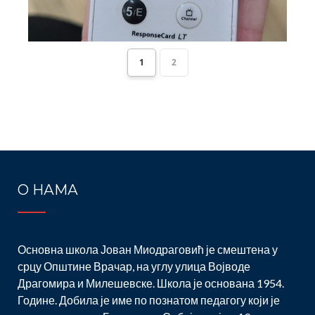
1
2
Post
navigation
О НАМА
Основна школа Јован Миодраговић је смештена у
срцу Општине Врачар, на углу улица Војводе
Драгомира и Милешевске. Школа је основана 1954.
Године. Добила је име по познатом педагогу који је