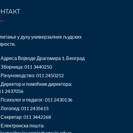
НТАКТ
питање у духу универзалних људских
дности.
Адреса Војводе Драгомира 1, Београд
Зборница: 011 3440250
Рачуноводство: 011 2450252
Директор и помоћник директора:
11 2437056
Психолог и педагог: 011 2430136
Логопед: 011 2435615
Секретар: 011 3442268
Електронска пошта:
ekretar@osjovanmiodragovic.edu.rs