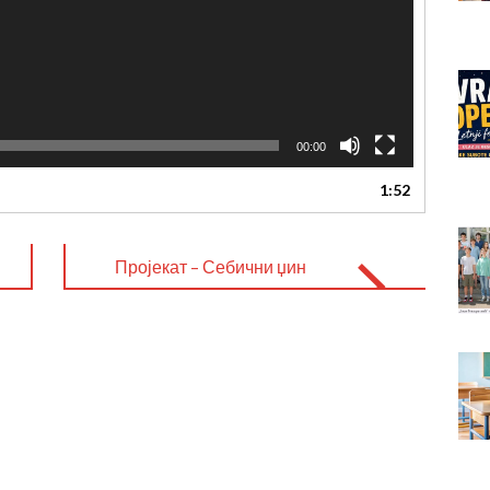
00:00
1:52
Пројекат – Себични џин