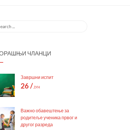
трага:
ОРАШЊИ ЧЛАНЦИ
Завршни испит
26 /
ЈУН
Важно обавештење за
родитеље ученика првог и
другог разреда