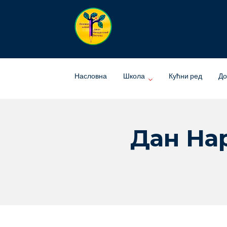
Skip
to
content
Насловна
Школа
Кућни ред
До
Дан На