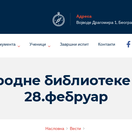
Адреса
Војводе Драгомира 1, Беогр
кумента
Ученици
Завршни испит
Контакти
родне библиотеке 
28.фебруар
Насловна
Вести