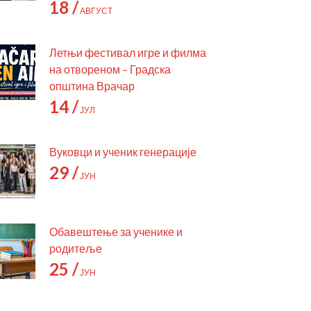
18 /
АВГУСТ
Летњи фестивал игре и филма
на отвореном – Градска
општина Врачар
14 /
ЈУЛ
Вуковци и ученик генерације
29 /
ЈУН
Обавештење за ученике и
родитеље
25 /
ЈУН