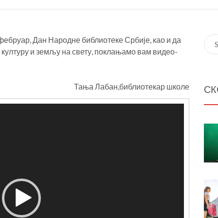
ебруар, Дан Народне библиотеке Србије, као и да
Пре
 културу и земљу на свету, поклањамо вам видео-
ња Лабан,библиотекар школе
СК