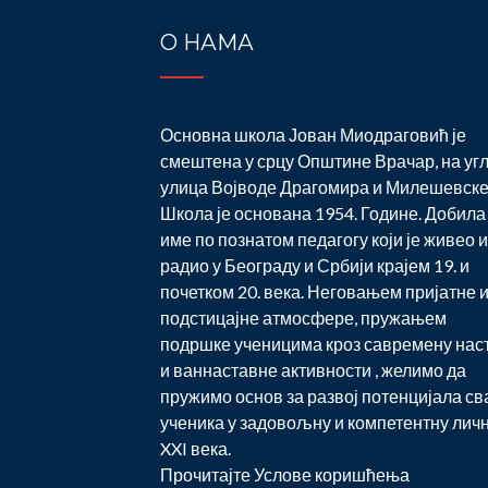
О НАМА
Основна школа Јован Миодраговић је
смештена у срцу Општине Врачар, на уг
улица Војводе Драгомира и Милешевске
Школа је основана 1954. Године. Добила 
име по познатом педагогу који је живео и
радио у Београду и Србији крајем 19. и
почетком 20. века. Неговањем пријатне 
подстицајне атмосфере, пружањем
подршке ученицима кроз савремену нас
и ваннаставне активности , желимо да
пружимо основ за развој потенцијала св
ученика у задовољну и компетентну лич
XXI века.
Прочитајте
Услове коришћења