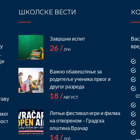
ШКОЛСКЕ ВЕСТИ
КО
Завршни испит
Вас
лу
вре
26 /
ЈУН
.
је
Важно обавештење за
родитеље ученика првог и
и
другог разреда
18 /
0
АВГУСТ
таву
Летњи фестивал игре и филма
аког
на отвореном – Градска
ност
општина Врачар
14 /
ЈУЛ
s