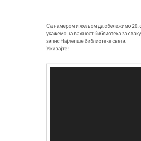
Са намером и жељом да обележимо 28. ф
укажемо на важност библиотека за сваку
запис Најлепше библиотеке света.
Уживајте!
Та
Прегледач
видео
записа