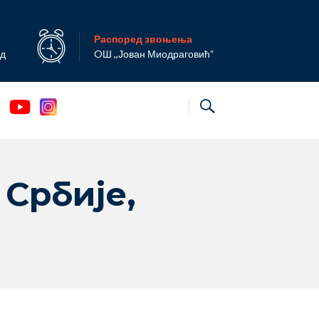
Распоред звоњења
ад
OШ ,,Јован Миодраговић“
Србије,