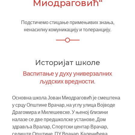
Миодраговић“
Подстичемо стицање примењивих знања,
ненасилну комуникацију и толеранцију.
Историјат школе
Васпитање у духу универзалних
људских вредности.
Основна школа Јован Миодраговић је смештена
у срцу Општине Врачар, на углу улица Војводе
Драгомира и Милешевске. У њеној близини
налазе се две предшколске установе, Дом
здравља Вралар, Спортски центар Врачар,
седиште Општине, ПУ Врачар, Каленићева