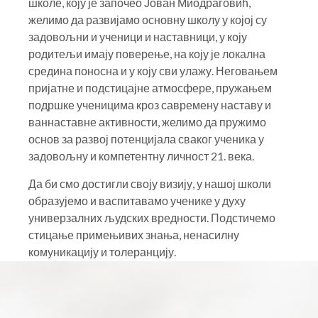
задовољни и ученици и наставници, у коју
родитељи имају поверење, на коју је локална
средина поносна и у коју сви улажу. Неговањем
пријатне и подстицајне атмосфере, пружањем
подршке ученицима кроз савремену наставу и
ваннаставне активности, желимо да пружимо
основ за развој потенцијала сваког ученика у
задовољну и компетентну личност 21. века.
Да би смо достигли своју визију, у нашој школи
образујемо и васпитавамо ученике у духу
универзалних људских вредности. Подстичемо
стицање примењивих знања, ненасилну
комуникацију и толеранцију.