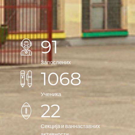
92
Запослених
1081
Ученика
22
Секција и ваннаставних
активности