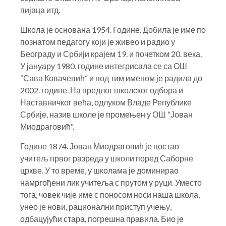
пијаца итд.
Школа је основана 1954. Године. Добила је име по
познатом педагогу који је живео и радио у
Београду и Србији крајем 19. и почетком 20. века.
У јануару 1980. године интегрисала се са ОШ
“Сава Ковачевић“ и под тим именом је радила до
2002. године. На предлог школског одбора и
Наставничког већа, одлуком Владе Републике
Србије, назив школе је промењен у ОШ “Јован
Миодраговић“.
Године 1874. Јован Миодраговић је постао
учитељ првог разреда у школи поред Саборне
цркве. У то време, у школама је доминирао
намргођени лик учитеља с прутом у руци. Уместо
тога, човек чије име с поносом носи наша школа,
унео је нови, рационални приступ учењу,
одбацујући стара, погрешна правила. Био је