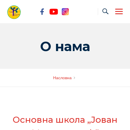
Skip
to
content
О нама
Насловна
Основна школа ,,Јован