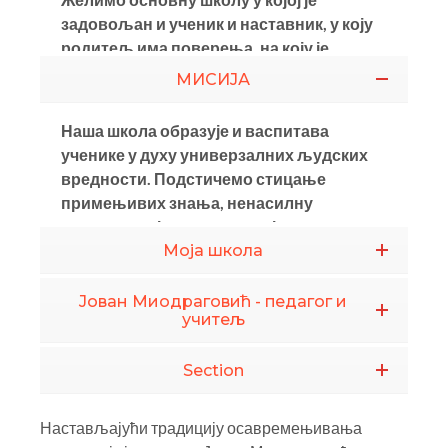
МИСИЈА
Наша школа образује и васпитава
ученике у духу универзалних људских
вредности. Подстичемо стицање
примењивих знања, ненасилну
комуникацију и толеранцију.
Moja школа
Јован Миодраговић - педагог и
учитељ
Section
Настављајући традицију осавремењивања
школе, коју је започео Јован Миодраговић,
желимо да развијамо основну школу у којој су