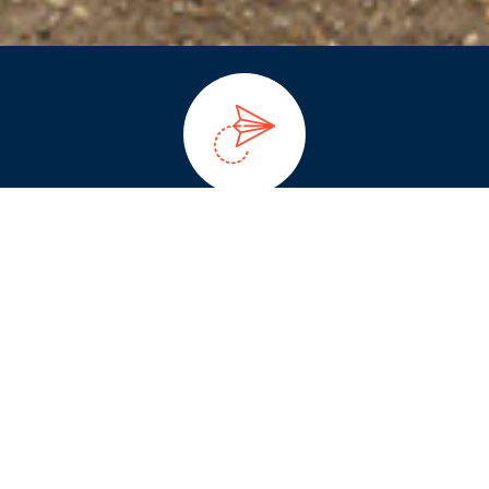
Пратите нова дешавања у
нашој школи.
Сазнај више!
ДЕТАЉНИЈЕ
Реч директора