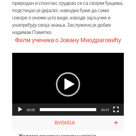
природан и спонтан, грудвао се са својим ђацима,
подстицао је дијалог, наводио ђаке да сами
говоре о ономе што виде, изводе зајључке и
унапређују своја знања. Заслужено је добио
надимак Паметко.
Филм ученика о Јовану Миодраговићу
Прегледач
видео
записа
00:00
04:47
ВИЗИЈА